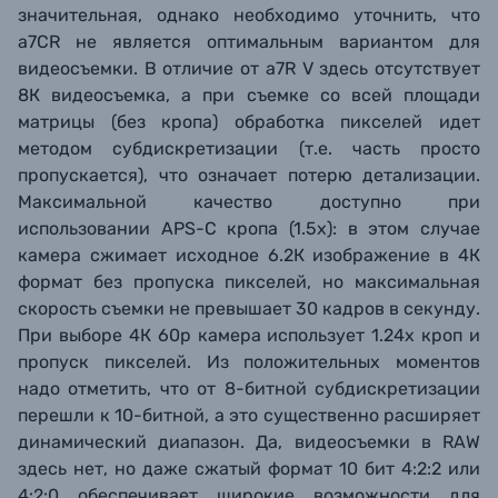
значительная, однако необходимо уточнить, что
a7CR не является оптимальным вариантом для
видеосъемки. В отличие от
a7R V здесь отсутствует
8К видеосъемка, а при съемке со всей площади
матрицы (без кропа) обработка пикселей идет
методом субдискретизации (т.е. часть просто
пропускается), что означает потерю детализации.
Максимальной качество доступно при
использовании APS-C кропа (1.5х): в этом случае
камера сжимает исходное 6.2К изображение в 4К
формат без пропуска пикселей, но максимальная
скорость съемки не превышает 30 кадров в секунду.
При выборе 4К 60р камера использует 1.24х кроп и
пропуск пикселей. Из положительных моментов
надо отметить, что от 8-битной субдискретизации
перешли к 10-битной, а это существенно расширяет
динамический диапазон. Да, видеосъемки в RAW
здесь нет, но даже сжатый формат 10 бит 4:2:2 или
4:2:0 обеспечивает широкие возможности для