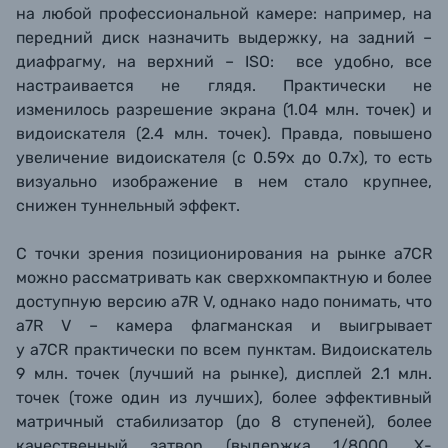
на любой профессиональной камере: например, на
передний диск назначить выдержку, на задний –
диафрагму, на верхний – ISO: все удобно, все
настраивается не глядя. Практически не
изменилось разрешение экрана (1.04 млн. точек) и
видоискателя (2.4 млн. точек). Правда, повышено
увеличение видоискателя (с 0.59х до 0.7х), то есть
визуально изображение в нем стало крупнее,
снижен туннельный эффект.
С точки зрения позиционирования на рынке
a7CR
можно рассматривать как сверхкомпактную и более
доступную версию
a7R V, однако надо понимать, что
a7R V – камера флагманская и выигрывает
у
a7CR
практически по всем пунктам. Видоискатель
9 млн. точек (лучший на рынке), дисплей 2.1 млн.
точек (тоже один из лучших), более эффективный
матричный стабилизатор (до 8 ступеней), более
качественный затвор (выдержка 1/8000, Х-