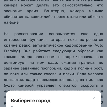
камера может делать это самостоятельно, что
экономит время. Во-вторых, камера меньше
сбивается на какие-либо препятствия или объекты
на фоне.
На распознавании основывается еще одна
интересная функция, которая пока встречается
крайне редко: автоматическое кадрирование (Auto
Framing). Она работает следующим образом: как
только камера распознает в кадре человека, она
центрирует на нем кадр, сжимая границы до
заранее заданных пропорций: кадр в полный рост,
по пояс или только голова и плечи. Если человек
двигается, кадр перемещается вслед за ним, как
будто камерой управляет оператор, скорость и
чувствительность слежения можно регулировать в
настройках. При использовании внешнего HDMI
Выберите город
рекордера, вы можете одновременно сохранять 2