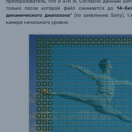
преобразователь, что и a7R III. Согласно данным So
только после которой файл сжимается до
14-би
динамического диапазона
* (по заявлению Sony), т
камере начального уровня.
Каталог товаров
Цифровые фотоаппараты