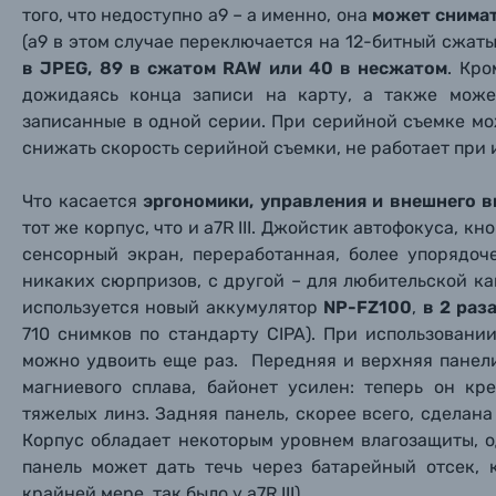
того, что недоступно a9 – а именно, она
может снимат
(a9 в этом случае переключается на 12-битный сжат
в JPEG, 89 в сжатом RAW или 40 в несжатом
. Кро
дожидаясь конца записи на карту, а также може
записанные в одной серии. При серийной съемке мо
снижать скорость серийной съемки, не работает при 
Что касается
эргономики, управления и внешнего в
тот же корпус, что и a7R III. Джойстик автофокуса, к
сенсорный экран, переработанная, более упорядоч
никаких сюрпризов, с другой – для любительской каме
используется новый аккумулятор
NP-FZ100
,
в 2 раз
710 снимков по стандарту CIPA). При использован
можно удвоить еще раз. Передняя и верхняя панел
магниевого сплава, байонет усилен: теперь он кр
тяжелых линз. Задняя панель, скорее всего, сделана из
Корпус обладает некоторым уровнем влагозащиты, о
панель может дать течь через батарейный отсек, 
крайней мере, так было у a7R III).