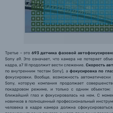
Пленочные фотоаппараты
Фотокамеры моментальной печати
Поя
Поя
Поя
Мы пос
Мы пос
Мы пос
Видеокамеры
Третье – это
693 датчика фазовой автофокусировк
Объективы для фотоаппаратов
Имя и
Имя и
Имя и
Sony a9. Это означает, что камера не потеряет объ
кадра, a7 III продолжит вести слежение.
Скорость авт
Заказ 
Вспышки для фотоаппаратов
по внутренним тестам Sony), а
фокусировка по гла
Тема 
Тема 
Тема 
фокусировки. Вообще, возможность автоматически 
Оставьте
Аксессуары для фото и видеокамер
Sony, которую компания продолжает совершенств
Вами с 9:
покадровом режиме, и только с одним объектом:
ближайший глаз и фокусировалась на нем. С моме
Оптические приборы
Номер
Номер
Номер
новичков в полноценный профессиональный инструмен
Имя*
человека в кадре камера должна сфокусироваться
Электроника