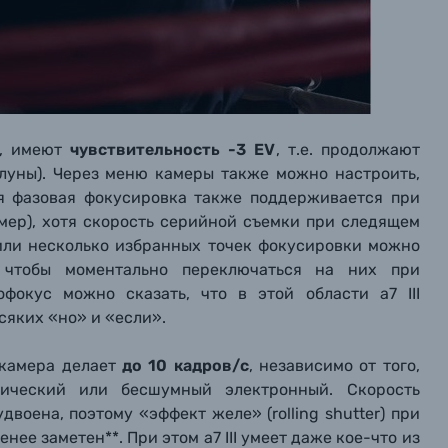
y, имеют
чувствительность -3 EV
, т.е. продолжают
 луны). Через меню камеры также можно настроить,
щая фазовая фокусировка также поддерживается при
амер), хотя скорость серийной съемки при следящем
 или несколько избранных точек фокусировки можно
 чтобы моментально переключаться на них при
фокус можно сказать, что в этой области a7 III
сяких «но» и «если».
: камера делает
до 10 кадров/с
, независимо от того,
нический или бесшумный электронный. Скорость
воена, поэтому «эффект желе» (rolling shutter) при
ее заметен**. При этом a7 III умеет даже кое-что из