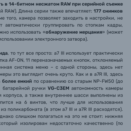
ь в 14-битном несжатом RAW при серийной съемке
ый RAW). Длина серии также впечатляет:
177 снимков
ме того, камера позволяет заходить в настройки, не
т автоматически группировать по стопкам кадры,
жно использовать «
обнаружение мерцания
» (может
использовании электронного затвора).
ида
, то тут все просто: a7 III использует практически
нопка AF-ON, 11 переназначаемых кнопок, отклоняемый
енная система меню – с одной стороны, здесь нет
ры это выглядит очень круто. Как и в a7R III, здесь
а более емкий
по сравнению со старым NP-FW50 (до
ии батарейной ручки
VG-C3EM
автономность камеры
и корпуса, а также внутреннее шасси выполнены из
епится на 6 винтов, что лучше для использования
 поликарбоната (в этом a7 III и a7R III расходятся).
днако слишком полагаться на это не стоит: нижняя
который изолирован недостаточно качественно (по