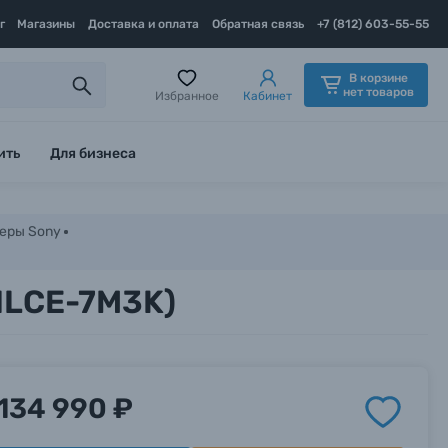
г
Магазины
Доставка и оплата
Обратная связь
+7 (812) 603-55-55
В корзине
нет товаров
Избранное
Кабинет
ить
Для бизнеса
еры Sony
(ILCE-7M3K)
134 990 ₽