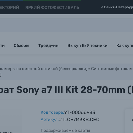
ЕКТОРИЙ
ЯРКИЙ ФОТОФЕСТИВАЛЬ
Санкт-Петербур
ти
Обзоры
Трейд-ин
Выкуп Б/У техники
Как куп
камеры со сменной оптикой (беззеркалки)
Системные фотокам
)
т Sony a7 III Kit 28-70mm 
УТ-00066983
Код товара:
# ILCE7M3KB.CEC
Артикул:
Поддерживаемые карты