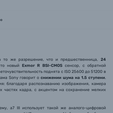
ео
ила то же разрешение, что и предшественница,
24
 это новый
Exmor R BSI-CMOS
сенсор, с обратной
еточувствительность поднята с ISO 25600 до 51200 в
Сама Sony говорит о
снижении шума на 1.5 ступени
.
я: благодаря распознаванию изображения, камера
х частях кадра, с акцентом на сохранение мелких
му, a7 III использует такой же аналого-цифровой