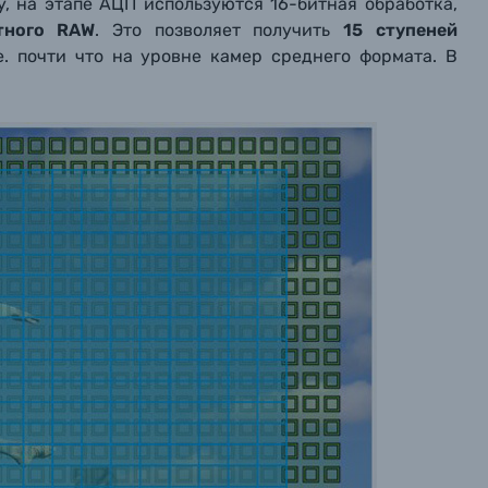
ny, на этапе АЦП используются 16-битная обработка,
тного RAW
. Это позволяет получить
15 ступеней
.е. почти что на уровне камер среднего формата. В