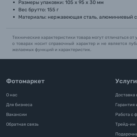
Размеры упаковки: 105 х 95 х 30 мм
Вес брутто: 155 г
Солнцезащитные очки
Материалы: нержавеющая сталь, алюминиевый с
Б/У фототехника (Комиссионные товары)
Технические характеристики товара могут отличаться от 
о товарах носит справочный характер и не является пуб
Уценённые товары
желаемых функций и характеристик.
Фотомаркет
Услуги
О нас
Доставка 
Для бизнеса
Гарантия 
Вакансии
Работа с 
Обратная связь
Трейд-ин
Подарочн