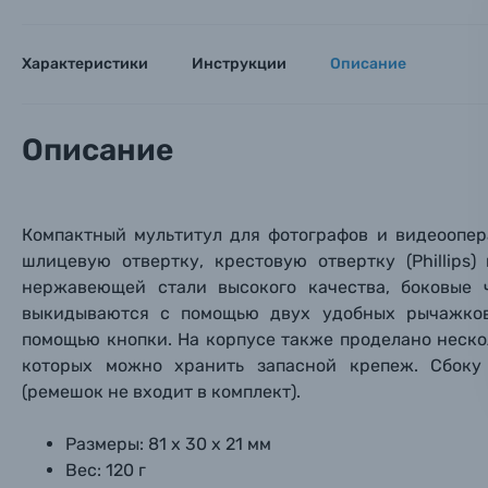
Оставьте
Аксессуары для фото и видеокамер
Вами с 9:
Характеристики
Инструкции
Описание
Оптические приборы
Номер
Номер
Номер
Имя*
Описание
Электроника
Ваш в
Ваш в
Ваш в
Номер т
Материалы
Компактный мультитул для фотографов и видеоопера
шлицевую отвертку, крестовую отвертку (
Phillips
)
Нажимая
Осветительное оборудование
нержавеющей стали высокого качества, боковые 
выкидываются с помощью двух удобных рычажков
Фоторамки
помощью кнопки. На корпусе также проделано неско
которых можно хранить запасной крепеж. Сбоку
Прик
Прик
Прик
(ремешок не входит в комплект).
Фотоальбомы
Нажи
Нажи
Нажи
Размеры: 81 х 30 х 21 мм
Книги о фотографии, альбомы известных фот
Вес: 120 г