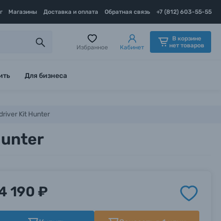
г
Магазины
Доставка и оплата
Обратная связь
+7 (812) 603-55-55
В корзине
нет товаров
Избранное
Кабинет
ить
Для бизнеса
iver Kit Hunter
Hunter
4 190 ₽