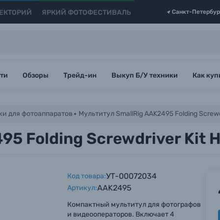
ЕКТОРИЙ
ЯРКИЙ ФОТОФЕСТИВАЛЬ
Санкт-Петербур
ти
Обзоры
Трейд-ин
Выкуп Б/У техники
Как куп
ки для фотоаппаратов
Мультитул SmallRig AAK2495 Folding Screwdr
5 Folding Screwdriver Kit 
УТ-00072034
Код товара:
AAK2495
Артикул:
Компактный мультитул для фотографов
и видеооператоров. Включает 4