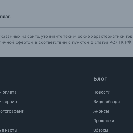
Отправить вопрос
Отправить вопрос
Отправить вопрос
плав
указанных на сайте, уточняйте технические характеристики тов
личной офертой в соответствии с пунктом 2 статьи 437 ГК РФ
Блог
и оплата
Новости
и сервис
Видеообзоры
фотографами
Анонсы
Прошивки
ые карты
Обзоры