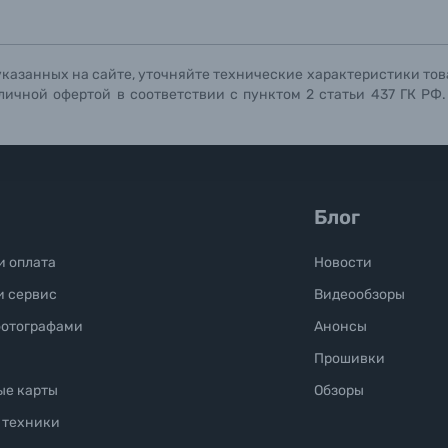
Отправить вопрос
Отправить вопрос
Отправить вопрос
указанных на сайте, уточняйте технические характеристики тов
личной офертой в соответствии с пунктом 2 статьи 437 ГК РФ
Блог
и оплата
Новости
и сервис
Видеообзоры
фотографами
Анонсы
Прошивки
ые карты
Обзоры
 техники