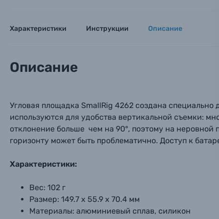
Аксессуары для фото и видеокамер
Вами с 9:
Оптические приборы
Характеристики
Инструкции
Описание
Номер
Номер
Номер
Имя*
Электроника
Описание
Ваш в
Ваш в
Ваш в
Номер т
Материалы
Угловая площадка SmallRig 4262 создана специально д
Нажимая
Осветительное оборудование
используются для удобства вертикальной съемки: м
отклонение больше чем на 90°, поэтому на неровной
Фоторамки
горизонту может быть проблематично. Доступ к батар
Прик
Прик
Прик
Характеристики:
Фотоальбомы
Нажи
Нажи
Нажи
Вес: 102 г
Книги о фотографии, альбомы известных фот
Размер: 149.7 х 55.9 х 70.4 мм
Материалы: алюминиевый сплав, силикон