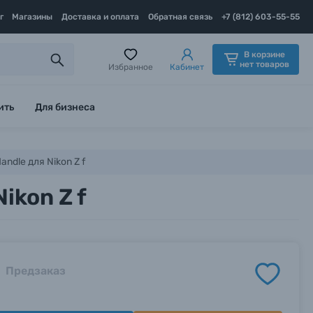
г
Магазины
Доставка и оплата
Обратная связь
+7 (812) 603-55-55
В корзине
нет товаров
Избранное
Кабинет
ить
Для бизнеса
ndle для Nikon Z f
ikon Z f
Предзаказ