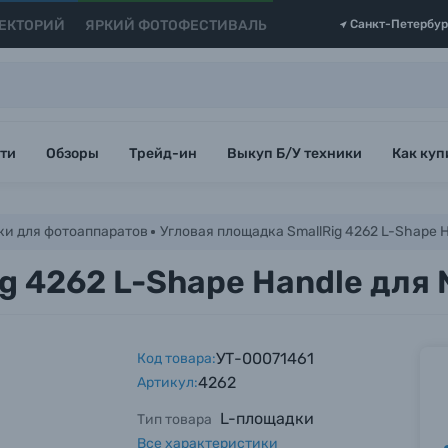
ЕКТОРИЙ
ЯРКИЙ ФОТОФЕСТИВАЛЬ
Санкт-Петербур
ти
Обзоры
Трейд-ин
Выкуп Б/У техники
Как куп
ки для фотоаппаратов
Угловая площадка SmallRig 4262 L-Shape Ha
 4262 L-Shape Handle для N
УТ-00071461
Код товара:
4262
Артикул:
L-площадки
Тип товара
Все характеристики