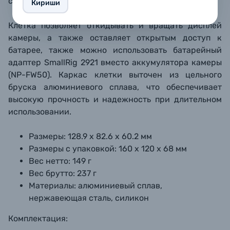
совместимые штативы и другие держатели.
Кириши
Клетка позволяет откидывать и вращать дисплей
камеры, а также оставляет открытым доступ к
батарее, также можно использовать батарейный
адаптер SmallRig 2921 вместо аккумулятора камеры
(NP-FW50). Каркас клетки выточен из цельного
бруска алюминиевого сплава, что обеспечивает
высокую прочность и надежность при длительном
использовании.
Размеры: 128.9 х 82.6 х 60.2 мм
Размеры с упаковкой: 160 х 120 х 68 мм
Вес нетто: 149 г
Вес брутто: 237 г
Материалы: алюминиевый сплав,
нержавеющая сталь, силикон
Комплектация: