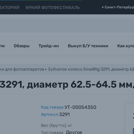
ЕКТОРИЙ
ЯРКИЙ ФОТОФЕСТИВАЛЬ
Санкт-Петербур
ти
Обзоры
Трейд-ин
Выкуп Б/У техники
Как куп
ки для фотоаппаратов
Зубчатое колесо SmallRig 3291, диаметр 62
3291, диаметр 62.5-64.5 мм,
УТ-00054350
Код товара:
3291
Артикул:
Вес (брутто), кг
Другое
Тип товара