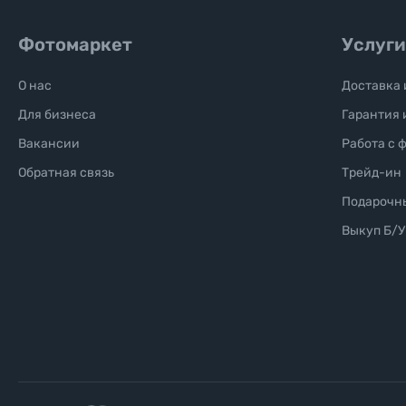
Б/У фототехника (Комиссионные товары)
Фотомаркет
Услуги
Уценённые товары
О нас
Доставка 
Для бизнеса
Гарантия 
Вакансии
Работа с 
Обратная связь
Трейд-ин
Подарочн
Выкуп Б/У