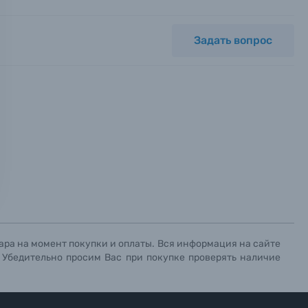
Задать вопрос
ных.
х данных.
х данных.
х данных.
ара на момент покупки и оплаты. Вся информация на сайте
. Убедительно просим Вас при покупке проверять наличие