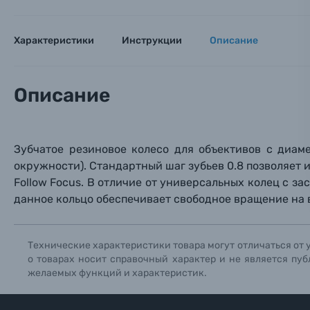
Оптические приборы
Номер
Номер
Номер
Имя*
Характеристики
Инструкции
Описание
Электроника
Ваш в
Ваш в
Ваш в
Номер т
Материалы
Описание
Нажимая
Осветительное оборудование
Зубчатое резиновое колесо для объективов с диам
Фоторамки
окружности). Стандартный шаг зубьев 0.8 позволяет
Follow Focus. В отличие от универсальных колец с за
Прик
Прик
Прик
данное кольцо обеспечивает свободное вращение на в
Фотоальбомы
Нажи
Нажи
Нажи
Книги о фотографии, альбомы известных фот
Технические характеристики товара могут отличаться от 
о товарах носит справочный характер и не является пуб
желаемых функций и характеристик.
Солнцезащитные очки