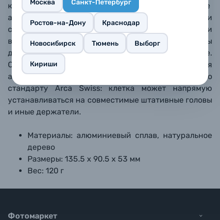
Москва
Санкт-Петербург
клетки, позволяет устанавливать разнообразные
аксессуары, в том числе: дополнительные рукоятки
Ростов-на-Дону
Краснодар
сверху и сбоку
, внешние мониторы и
видеорекордеры, микрофоны, фиксаторы
Новосибирск
Тюмень
Выборг
для
кабеля, аксессуары для оптики и так далее.
Кириши
Сбоку предусмотрен
«холодный башмак» для
аксессуаров, а н
ижняя пластина выполнена по
стандарту Arca Swiss: клетка может напрямую
устанавливаться на совместимые штативные головы
и иные держатели.
Материалы: алюминиевый сплав, натуральное
дерево
Размеры: 135.5 х 90.5 х 53 мм
Вес: 120 г
Фотомаркет