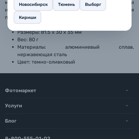
мобильными клетками SmallRig, так и с клетками
Новосибирск
Тюмень
Выборг
или L-образными пластинами для
профессиональных камер.
Кириши
Размеры: 81.5 х 30 х 35 мм
Вес: 80 г
Материалы: алюминиевый сплав,
нержавеющая сталь
Цвет: темно-оливковый
Фотомаркет
Услуги
Блог
8-800-555-01-02