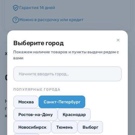
Гарантия 14 дней
Б/У фототехника (Комиссионные товары)
Можно в рассрочку или кредит
Уценённые товары
Выберите город
Покажем наличие товаров и пункты выдачи рядом с
Характеристики
Инструкции
Описание
вами
Описание
ПОПУЛЯРНЫЕ ГОРОДА
Набор из 12 болтов со стандартной резьбой 1/4"-20,
Москва
Санкт-Петербург
головка под шестигранный ключ (ключ в
Ростов-на-Дону
Краснодар
комплекте).
Новосибирск
Тюмень
Выборг
4 коротких болта (6.3 + 3.5 мм)