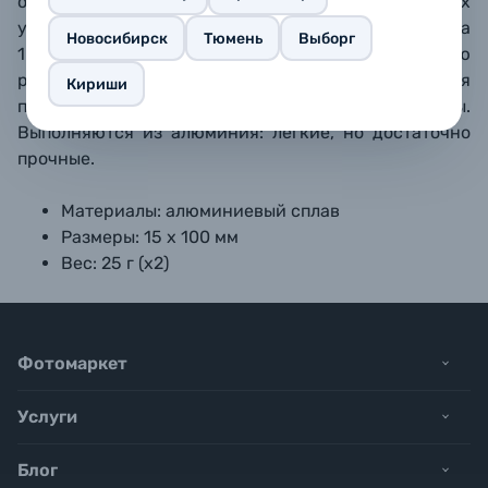
объективов, компендиумов, рукояток, плечевых
упоров и так далее. Внутренняя резьба М12, длина
Новосибирск
Тюмень
Выборг
10 см. Могут стыковаться друг с другом с помощью
резьбовых соединителей SmallRig 900 для
Кириши
получения стержней любой требуемой длины.
Выполняются из алюминия: легкие, но достаточно
прочные.
Материалы: алюминиевый сплав
Размеры: 15 х 100 мм
Вес: 25 г (х2)
Фотомаркет
Услуги
Блог