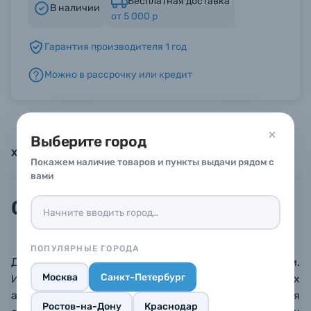
Бесплатная доставка
В наличии
от 5 000 р
Б/У фототехника (Комиссионные товары)
Гарантия производителя 1 год
Можно в рассрочку или кредит
Уценённые товары
Выберите город
Характеристики
Инструкции
Описание
Покажем наличие товаров и пункты выдачи рядом с
вами
Описание
ПОПУЛЯРНЫЕ ГОРОДА
Две алюминиевые направляющие диаметром 15 мм.
Москва
Санкт-Петербург
Используются для крепления различных
аксессуаров: моторов фокусировки, подставок для
Ростов-на-Дону
Краснодар