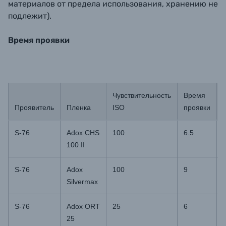
материалов от предела использования, хранению не
подлежит).
Время проявки
Чувствительность
Время
Проявитель
Пленка
ISO
проявки
S-76
Adox CHS
100
6.5
100 II
S-76
Adox
100
9
Silvermax
S-76
Adox ORT
25
6
25