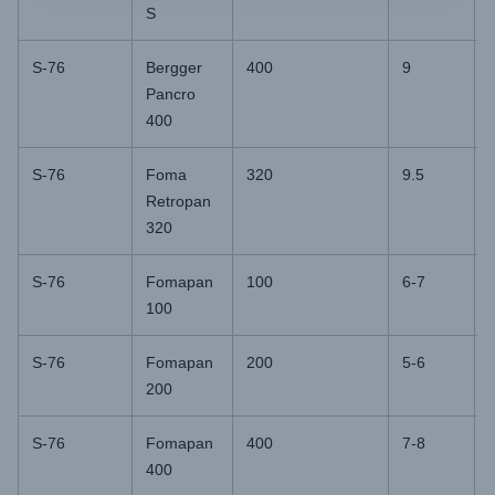
S
S-76
Bergger
400
9
Pancro
400
S-76
Foma
320
9.5
Retropan
320
S-76
Fomapan
100
6-7
100
S-76
Fomapan
200
5-6
200
S-76
Fomapan
400
7-8
400