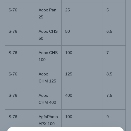
S-76
Adox Pan
25
5
25
S-76
Adox CHS
50
6.5
50
S-76
Adox CHS
100
7
100
S-76
Adox
125
8.5
CHM 125
S-76
Adox
400
7.5
CHM 400
S-76
AgfaPhoto
100
9
APX 100