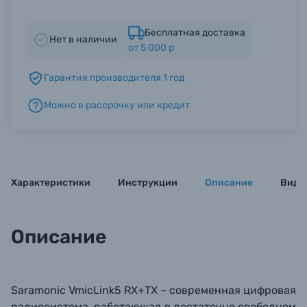
Бесплатная доставка
Б/У фототехника (Комиссионные товары)
Нет в наличии
от 5 000 р
Уценённые товары
Гарантия производителя 1 год
Можно в рассрочку или кредит
Характеристики
Инструкции
Описание
Виде
Описание
Saramonic VmicLink5 RX+TX – современная цифровая
радиосистема, работающая в достаточно свободном