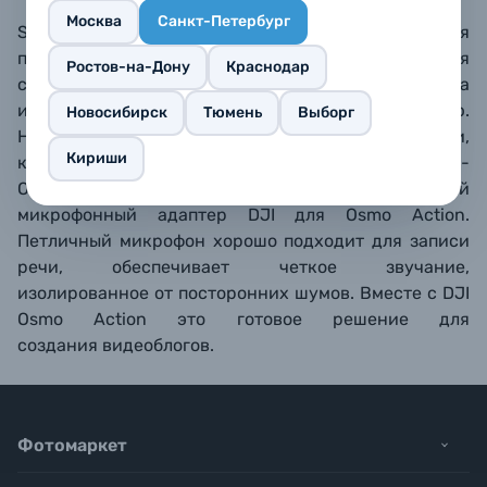
Москва
Санкт-Петербург
Saramonic LavMicro U3-OA
– версия
петличного микрофона LavMicro U3, созданная
Ростов-на-Дону
Краснодар
специально для DJI Osmo Action, так как эта камера
имеет особые требования по подключению.
Новосибирск
Тюмень
Выборг
Несовместим с другими камерами, телефонами,
Кириши
компьютерами. Использование
LavMicro U3-
OA позволяет не покупать специальный
микрофонный адаптер DJI для Osmo Action.
Петличный микрофон хорошо подходит для записи
речи
, обеспечивает четкое звучание,
изолированное от посторонних шумов
. Вместе с DJI
Osmo
Action
это готовое решение для
создания видеоблогов.
Фотомаркет