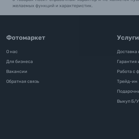
Б/У фототехника (Комиссионные товары)
желаемых функций и характеристик.
Уценённые товары
Фотомаркет
Услуги
О нас
Доставка 
Для бизнеса
Гарантия 
Вакансии
Работа с 
Обратная связь
Трейд-ин
Подарочн
Выкуп Б/У