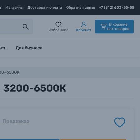
г
Магазины
Доставка и оплата
Обратная связь
+7 (812) 603-55-55
В корзине
нет товаров
Избранное
Кабинет
ить
Для бизнеса
200-6500К
, 3200-6500К
Предзаказ