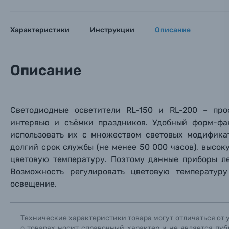
Оптические приборы
Номер
Номер
Номер
Имя*
Характеристики
Инструкции
Описание
Электроника
Ваш в
Ваш в
Ваш в
Номер т
Материалы
Описание
Нажимая
Осветительное оборудование
Светодиодные осветители RL-150 и RL-200 – про
Фоторамки
интервью и съёмки праздников. Удобный форм-фа
использовать их с множеством световых модифика
Прик
Прик
Прик
долгий срок службы (не менее 50 000 часов), высокую
Фотоальбомы
цветовую температуру. Поэтому данные приборы ле
Нажи
Нажи
Нажи
Возможность регулировать цветовую температур
Книги о фотографии, альбомы известных фот
освещение.
Солнцезащитные очки
Технические характеристики товара могут отличаться от 
о товарах носит справочный характер и не является пуб