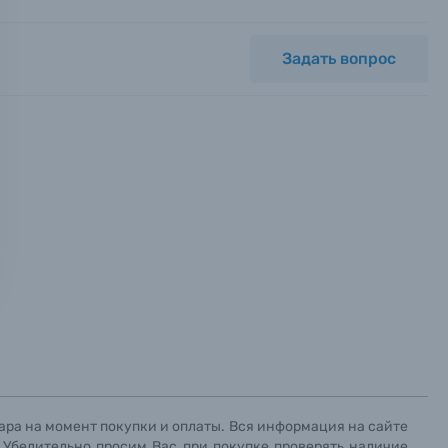
Задать вопрос
ных.
х данных.
х данных.
х данных.
ара на момент покупки и оплаты. Вся информация на сайте
. Убедительно просим Вас при покупке проверять наличие