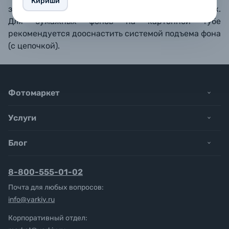
Кириши
зафиксировать с помощью нескольких прищепок.
Для бумажных фонов
на картонной
тубе
рекоменд
уется дооснастить системой подъема фона
(с цепочкой).
Фотомаркет
Услуги
Блог
8-800-555-01-02
Почта для любых вопросов:
info@yarkiy.ru
Корпоративный отдел: