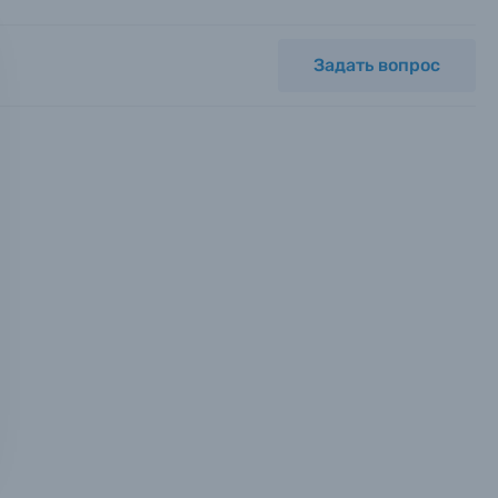
Задать вопрос
мся с
ных.