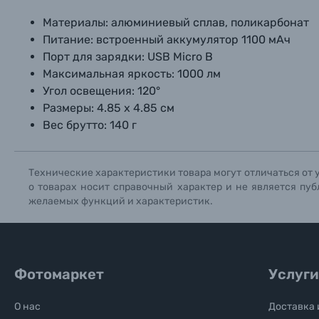
Нажи
Нажи
Нажи
Материалы: алюминиевый сплав, поликарбонат
Книги о фотографии, альбомы известных фот
Питание: встроенный аккумулятор 1100 мАч
Порт для зарядки: USB Micro B
Солнцезащитные очки
Максимальная яркость: 1000 лм
Угол освещения: 120°
Б/У фототехника (Комиссионные товары)
Размеры: 4.85 х 4.85 см
Вес брутто: 140 г
Уценённые товары
Технические характеристики товара могут отличаться от 
о товарах носит справочный характер и не является пуб
желаемых функций и характеристик.
Фотомаркет
Услуги
О нас
Доставка 