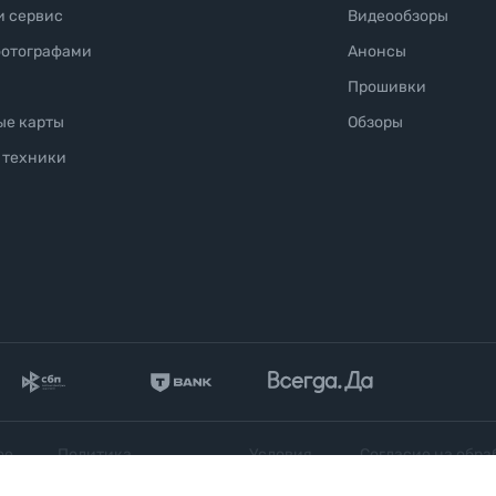
и сервис
Видеообзоры
фотографами
Анонсы
Прошивки
ые карты
Обзоры
 техники
ое
Политика
Условия
Согласие на обра
конфиденциальности
продажи
персональных да