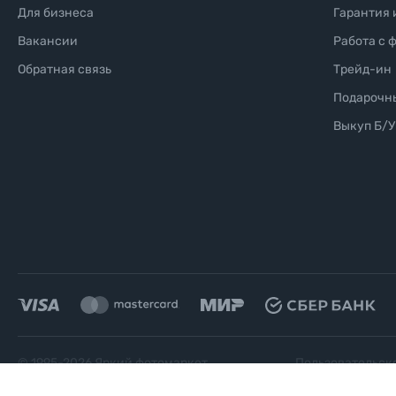
Для бизнеса
Гарантия 
Вакансии
Работа с 
Обратная связь
Трейд-ин
Подарочн
Выкуп Б/У
© 1995-
2026
Яркий фотомаркет
Пользовательск
("Яркий Мир")
соглашение