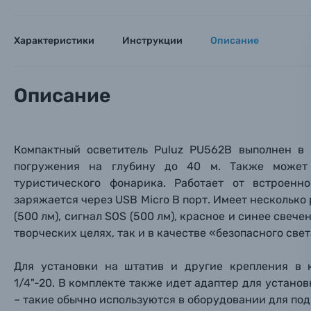
Заказ 
Вспышки для фотоаппаратов
Тема 
Тема 
Тема 
Характеристики
Инструкции
Описание
Оставьте
Аксессуары для фото и видеокамер
Вами с 9:
Описание
Оптические приборы
Номер
Номер
Номер
Имя*
Электроника
Компактный осветитель Puluz PU562B выполнен в
Ваш в
Ваш в
Ваш в
погружения на глубину до 40 м. Также может 
Номер т
Материалы
туристического фонарика. Работает от встроенн
заряжается через USB Micro B порт. Имеет несколько 
Нажимая
(500 лм), сигнал
SOS (500 лм), красное и синее свече
Осветительное оборудование
творческих целях, так и в качестве «безопасного све
Фоторамки
Для установки на штатив и другие крепления в 
1/4"-20. В комплекте также идет адаптер для установ
Прик
Прик
Прик
Фотоальбомы
– такие обычно используются в оборудовании для по