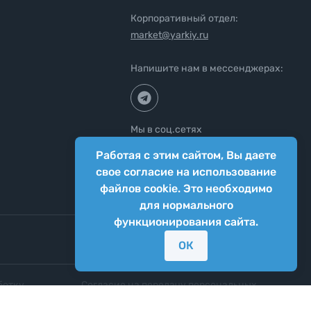
Корпоративный отдел:
market@yarkiy.ru
Напишите нам в мессенджерах:
Мы в соц.сетях
Работая с этим сайтом, Вы даете
свое согласие на использование
файлов cookie. Это необходимо
для нормального
функционирования сайта.
ОК
ботку
Согласие на передачу персональных
нных
данных третьим лицам