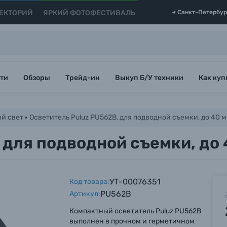
ЕКТОРИЙ
ЯРКИЙ ФОТОФЕСТИВАЛЬ
Санкт-Петербур
ти
Обзоры
Трейд-ин
Выкуп Б/У техники
Как куп
й свет
Осветитель Puluz PU562B, для подводной съемки, до 40 м
 для подводной съемки, до 
УТ-00076351
Код товара:
PU562B
Артикул:
Компактный осветитель Puluz PU562B
выполнен в прочном и герметичном