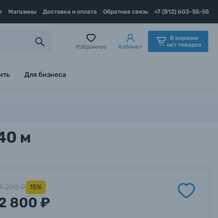
г
Магазины
Доставка и оплата
Обратная связь
+7 (812) 603-55-55
В корзине
нет товаров
Избранное
Кабинет
ить
Для бизнеса
40 м
3 290 ₽
15%
2 800 ₽