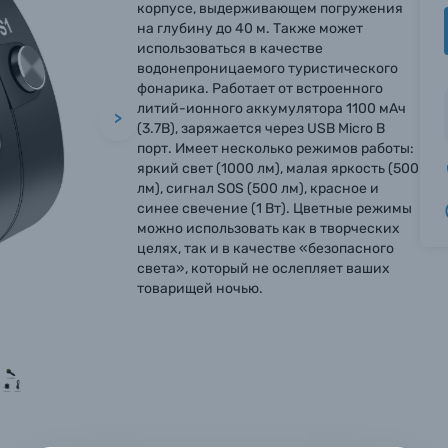
корпусе, выдерживающем погружения
на глубину до 40 м. Также может
использоваться в качестве
водонепроницаемого туристического
фонарика. Работает от встроенного
литий-ионного аккумулятора 1100 мАч
>
(3.7В), заряжается через USB Micro B
порт. Имеет несколько режимов работы:
яркий свет (1000 лм), малая яркость (500
лм), сигнал SOS (500 лм), красное и
синее свечение (1 Вт). Цветные режимы
можно использовать как в творческих
целях, так и в качестве «безопасного
света», который не ослепляет ваших
товарищей ночью.
вились вопросы?
вились вопросы?
вились вопросы?
тараемся ответить как можно скорее.
тараемся ответить как можно скорее.
тараемся ответить как можно скорее.
 Фамилия*
 Фамилия*
 Фамилия*