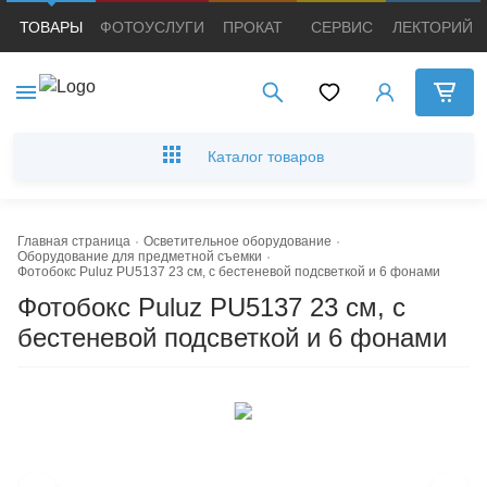
ТОВАРЫ
ФОТОУСЛУГИ
ПРОКАТ
СЕРВИС
ЛЕКТОРИЙ
Появились вопросы?
Появились вопросы?
Мы постараемся ответить как можно скорее.
Мы постараемся ответить как можно скорее.
Каталог товаров
Имя и Фамилия*
Имя и Фамилия*
Главная страница
Осветительное оборудование
Оборудование для предметной съемки
Фотобокс Puluz PU5137 23 см, с бестеневой подсветкой и 6 фонами
Тема вопроса*
Тема вопроса*
Фотобокс Puluz PU5137 23 см, с
бестеневой подсветкой и 6 фонами
Номер телефона*
Номер телефона*
E-mail*
E-mail*