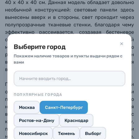
4
0 х 4
0 х 4
0 см. Данная модель обладает довольно
необычной конструкцией: световые панели здесь
вынесены вверх и в стороны, свет проходит через
полупрозрачные тканевые стенки, благодаря чему
эффективно рассеиваетс
я, создавая бестеневое
освещение. Всего используется 3 панели общей
Выберите город
мощностью 72 Вт (480 светодиодов). Яркость плавно
регулируется с
помощью диммера, который встроен
Покажем наличие товаров и пункты выдачи рядом с
в сетевой адаптер.
В верхней панели есть люк для
вами
вертикальной съемки сверху вниз.
Переднюю стенку можно полностью снять, или
оставить в ней небольшое окно для съемки
ПОПУЛЯРНЫЕ ГОРОДА
предметов с зеркальными поверхностями, еще одно
небольшое оконце есть в верхней части – для
Москва
Санкт-Петербург
вертикальной съемки сверху вниз. Фотобокс
Ростов-на-Дону
Краснодар
компактно складывается в небольшую сумку,
поэтому его можно легко носить с собой при
Новосибирск
Тюмень
Выборг
необходимости провести съемку на выезде.