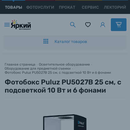
ТОВАРЫ
ФОТОУСЛУГИ
ПРОКАТ
СЕРВИС
ЛЕКТОРИЙ
Каталог товаров
Появились вопросы?
Появились вопросы?
Заказ в 1 клик
Появились вопросы?
Цифровые фотоаппараты
Мы постараемся ответить как можно скорее.
Мы постараемся ответить как можно скорее.
Оставьте Ваш номер телефона для оформления
Мы постараемся ответить как можно скорее.
Пленочные фотоаппараты
заказа и мы свяжемся с Вами с 9:00 до 21:00.
Каталог товаров
Фотокамеры моментальной печати
Имя и Фамилия*
Имя и Фамилия*
Имя и Фамилия*
Имя*
Главная страница
Осветительное оборудование
Оборудование для предметной съемки
Видеокамеры
Фотобокс Puluz PU5027B 25 см, с подсветкой 10 Вт и 6 фонами
Тема вопроса*
Тема вопроса*
Тема вопроса*
Фотобокс Puluz PU5027B 25 см, с
Номер телефона*
Объективы для фотоаппаратов
подсветкой 10 Вт и 6 фонами
Номер телефона*
Номер телефона*
Номер телефона*
Нажимая кнопку «
Оформить заказ
» я даю: Согласие на
обработку
персональных данных.
Вспышки для фотоаппаратов
E-mail*
E-mail*
E-mail*
Аксессуары для фото и видеокамер
Оформить заказ