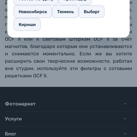
Достигайте гармонии между вспышкой и
окружающим освещением благодаря полным,
Новосибирск
Тюмень
Выборг
половинным и четвертным версиям оранжевых,
голубых и зеленых фильтров. Эти цветные фильтры
Кириши
крепятся к держателю решеток и фильтров линейки
OCF II или к световым шторкам OCF II за счет
магнитов, благодаря которым они устанавливаются
и снимаются моментально. Если же вы хотите
расширить свои творческие возможности, работая
вне студии, используйте эти фильтры с сотовыми
решетками OCF II.
Фотомаркет
Услуги
Блог