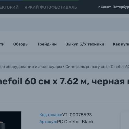
ЕКТОРИЙ
ЯРКИЙ ФОТОФЕСТИВАЛЬ
Санкт-Петербур
ти
Обзоры
Трейд-ин
Выкуп Б/У техники
Как куп
ое оборудование и аксессуары
Синефоль primary color Cinefoil
nefoil 60 см х 7.62 м, черн
УТ-00078593
Код товара:
PC Cinefoil Black
Артикул: