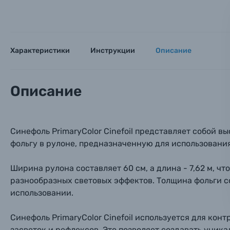
Заказ 
Вспышки для фотоаппаратов
Тема 
Тема 
Тема 
Оставьте
Аксессуары для фото и видеокамер
Вами с 9:
Характеристики
Инструкции
Описание
Оптические приборы
Номер
Номер
Номер
Имя*
Описание
Электроника
Ваш в
Ваш в
Ваш в
Номер т
Материалы
Синефоль PrimaryColor Cinefoil представляет собой
фольгу в рулоне, предназначенную для использовани
Нажимая
Осветительное оборудование
Ширина рулона составляет 60 см, а длина - 7,62 м, чт
разнообразных световых эффектов. Толщина фольги сос
Фоторамки
использовании.
Прик
Прик
Прик
Фотоальбомы
Синефоль PrimaryColor Cinefoil используется для кон
Нажи
Нажи
Нажи
засветок и рефлексов. Это позволяет создавать уник