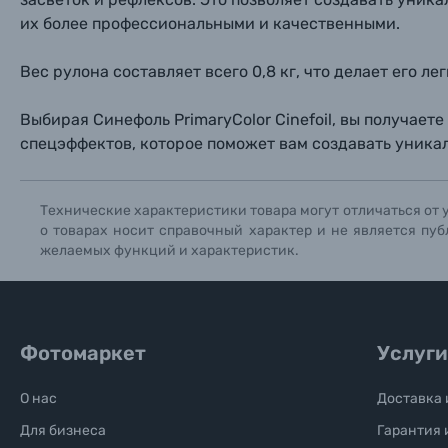
Книги о фотографии, альбомы известных фот
их более профессиональными и качественными.
Вес рулона составляет всего 0,8 кг, что делает его 
Солнцезащитные очки
Выбирая Синефоль PrimaryColor Cinefoil, вы получае
Б/У фототехника (Комиссионные товары)
спецэффектов, которое поможет вам создавать уника
Уценённые товары
Технические характеристики товара могут отличаться от 
о товарах носит справочный характер и не является пуб
желаемых функций и характеристик.
Фотомаркет
Услуги
О нас
Доставка 
Для бизнеса
Гарантия 