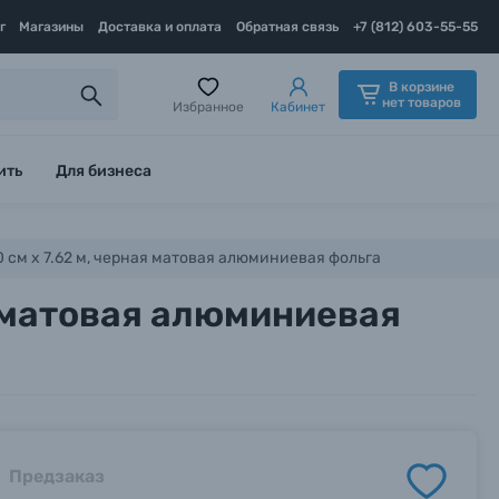
г
Магазины
Доставка и оплата
Обратная связь
+7 (812) 603-55-55
В корзине
нет товаров
Избранное
Кабинет
ить
Для бизнеса
 60 см х 7.62 м, черная матовая алюминиевая фольга
ая матовая алюминиевая
Предзаказ