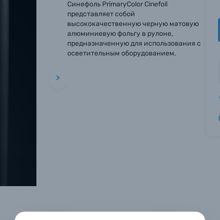
Синефоль PrimaryColor Cinefoil
представляет собой
высококачественную черную матовую
алюминиевую фольгу в рулоне,
предназначенную для использования с
осветительным оборудованием.
>
вились вопросы?
вились вопросы?
вились вопросы?
тараемся ответить как можно скорее.
тараемся ответить как можно скорее.
тараемся ответить как можно скорее.
 Фамилия*
 Фамилия*
 Фамилия*