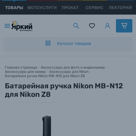
ТОВАРЫ
ФОТОУСЛУГИ
ПРОКАТ
СЕРВИС
ЛЕКТОРИЙ
Каталог товаров
Появились вопросы?
Появились вопросы?
Заказ в 1 клик
Появились вопросы?
Цифровые фотоаппараты
Мы постараемся ответить как можно скорее.
Мы постараемся ответить как можно скорее.
Оставьте Ваш номер телефона для оформления
Мы постараемся ответить как можно скорее.
Пленочные фотоаппараты
заказа и мы свяжемся с Вами с 9:00 до 21:00.
Каталог товаров
Фотокамеры моментальной печати
Имя и Фамилия*
Имя и Фамилия*
Имя и Фамилия*
Имя*
Главная страница
Аксессуары для фото и видеокамер
Аксессуары для камер
Аксессуары для Nikon
Видеокамеры
Батарейная ручка Nikon MB-N12 для Nikon Z8
Тема вопроса*
Тема вопроса*
Тема вопроса*
Батарейная ручка Nikon MB-N12
Номер телефона*
Объективы для фотоаппаратов
для Nikon Z8
Номер телефона*
Номер телефона*
Номер телефона*
Нажимая кнопку «
Оформить заказ
» я даю: Согласие на
обработку
персональных данных.
Вспышки для фотоаппаратов
E-mail*
E-mail*
E-mail*
Аксессуары для фото и видеокамер
Оформить заказ