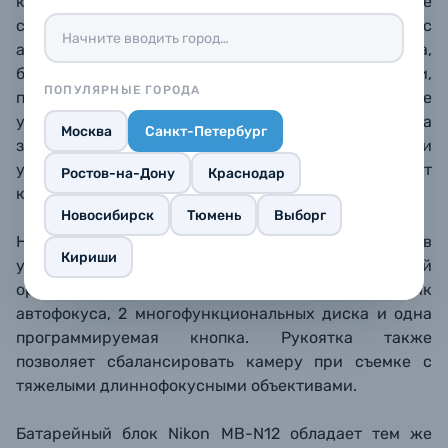
камеру, что позволяет записывать очень длинные
сюжеты одним кадром. Ручка совместима с
аккумуляторами EN-EL15c, EN-EL15b и EN-EL15a,
батареи всех этих типов можно заряжать внутри,
ПОПУЛЯРНЫЕ ГОРОДА
подключив к ручке USB PD совместимое зарядное
устройство, такое как Nikon EH-7P. Полная зарядка
Москва
Санкт-Петербург
займет около 5 часов. Заряжать можно как при
установке ручки на камеру, так и отдельно от
Ростов-на-Дону
Краснодар
камеры.
Новосибирск
Тюмень
Выборг
На ручке дублируется несколько органов
Кириши
управления, облегчающих съемку с вертикальной
ориентацией камеры: кнопка спуска, джойстик
автофокуса, 2 многофункциональных диска и одна
программируемая кнопка. Рукоятка также
позволяет сбалансировать камеру при съемке с
тяжелыми длиннофокусными объективами.
Батарейный блок Nikon MB-N12 обладает тем же