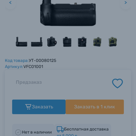
<
>
Ваш вопрос*
Ваш вопрос*
Ваш вопрос*
Оптические приборы
Электроника
Материалы
Осветительное оборудование
Код товара:
Прикрепить файл
Прикрепить файл
Прикрепить файл
УТ-00080125
Артикул:
VFC01001
Нажимая кнопку «
Нажимая кнопку «
Нажимая кнопку «
Отправить вопрос
Отправить вопрос
Отправить вопрос
» я даю: Согласие
» я даю: Согласие
» я даю: Согласие
Фоторамки
на
на
на
обработку персональных данных.
обработку персональных данных.
обработку персональных данных.
Предзаказ
Фотоальбомы
Отправить вопрос
Отправить вопрос
Отправить вопрос
Заказать
Заказать в 1 клик
Книги о фотографии, альбомы известных
фотографов
Бесплатная доставка
Нет в наличии
Солнцезащитные очки
от 5 000 р