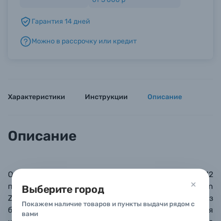
Гарантия 14 дней
Б/У фототехника (Комиссионные товары)
Можно в рассрочку или кредит
Уценённые товары
Характеристики
Инструкции
Описание
Описание
Оригинальная батарейная ручка Nikon MB-N12
позволяет продлить время съемки с камерой Nikon
Выберите город
Z8 приблизительно в 1.8 раза. Кроме того, одну из
Покажем наличие товаров и пункты выдачи рядом с
батарей в отсеке можно заменить, не выключая
вами