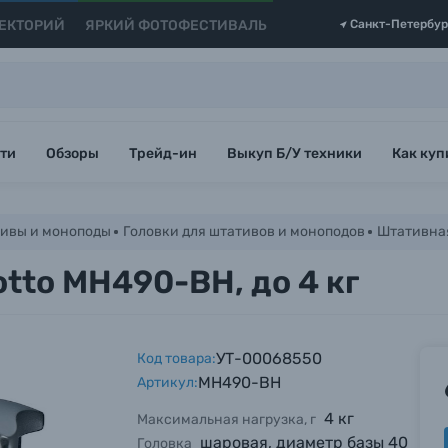
ЕКТОРИЙ
ЯРКИЙ ФОТОФЕСТИВАЛЬ
Санкт-Петербур
ти
Обзоры
Трейд-ин
Выкуп Б/У техники
Как куп
ивы и моноподы
Головки для штативов и моноподов
Штативная
tto MH490-BH, до 4 кг
УТ-00068550
Код товара:
MH490-BH
Артикул:
4 кг
Максимальная нагрузка, г
шаровая, диаметр базы 40
Головка