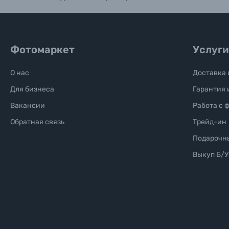
Б/У фототехника (Комиссионные товары)
Уценённые товары
Фотомаркет
Услуги
О нас
Доставка 
Для бизнеса
Гарантия 
Вакансии
Работа с 
Обратная связь
Трейд-ин
Подарочн
Выкуп Б/У