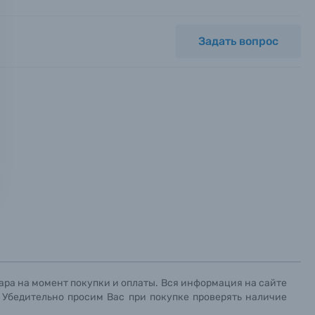
Задать вопрос
ных.
х данных.
х данных.
х данных.
ара на момент покупки и оплаты. Вся информация на сайте
. Убедительно просим Вас при покупке проверять наличие