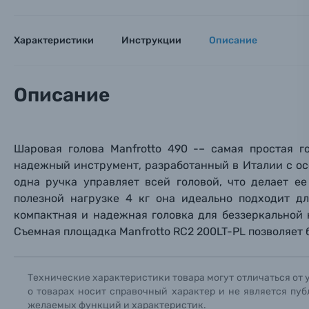
Номер
Номер
Номер
Имя*
Электроника
Характеристики
Инструкции
Описание
Ваш в
Ваш в
Ваш в
Номер т
Материалы
Описание
Нажимая
Осветительное оборудование
Шаровая голова Manfrotto 490 -–
самая простая г
Фоторамки
надежный инструмент, разработанный в Италии с о
одна ручка управляет всей головой, что делает е
Прик
Прик
Прик
Фотоальбомы
полезной нагрузке 4 кг она идеально подходит
дл
компактная и надежная
головка
для беззеркальной 
Нажи
Нажи
Нажи
Съемная площадка
Manfrotto RC2 200LT-PL позволяет
Книги о фотографии, альбомы известных фот
Солнцезащитные очки
Технические характеристики товара могут отличаться от 
о товарах носит справочный характер и не является пуб
желаемых функций и характеристик.