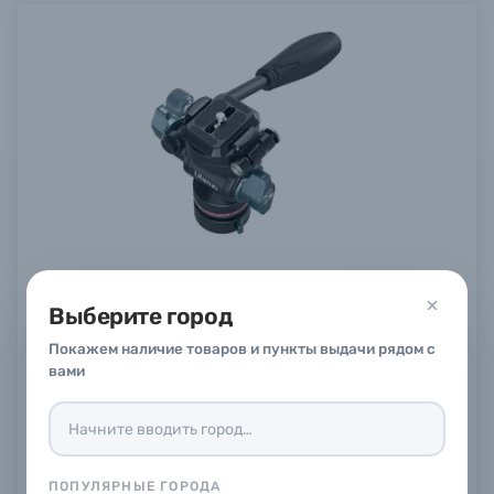
Штативная головка Ulanzi U-190 Pro, до 4 кг,
для видео (E009GBB1)
Выберите город
В наличии
в
4
магазинах
Покажем наличие товаров и пункты выдачи рядом с
11 290 ₽
вами
Купить
ПОПУЛЯРНЫЕ ГОРОДА