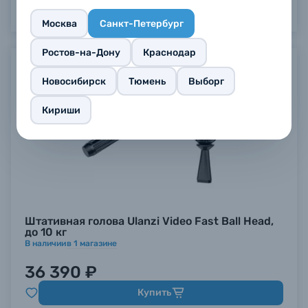
Москва
Санкт-Петербург
Ростов-на-Дону
Краснодар
Новосибирск
Тюмень
Выборг
Кириши
Штативная голова Ulanzi Video Fast Ball Head,
до 10 кг
В наличии
в
1
магазине
36 390 ₽
Купить