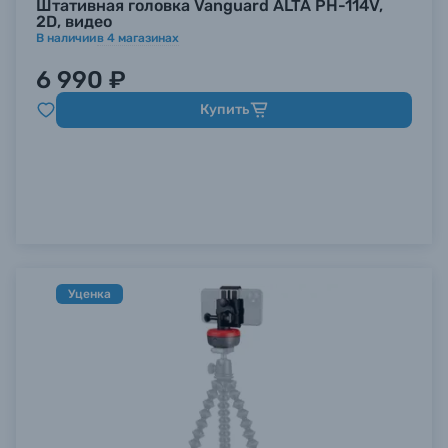
Штативная головка Vanguard ALTA PH-114V,
2D, видео
В наличии
в
4
магазинах
6 990 ₽
Купить
Уценка