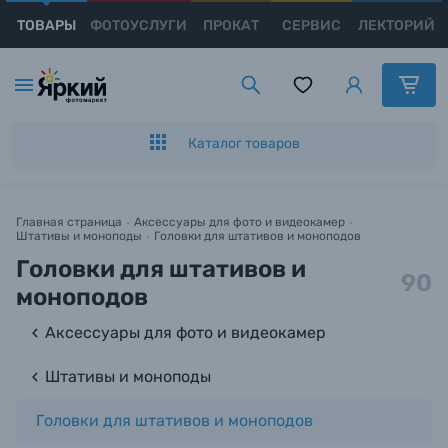
ТОВАРЫ
ФОТОУСЛУГИ
ПРОКАТ
СЕРВИС
ЛЕКТОРИЙ
Каталог товаров
Появились вопросы?
Появились вопросы?
Появились вопросы?
Цифровые фотоаппараты
Мы постараемся ответить как можно скорее.
Мы постараемся ответить как можно скорее.
Мы постараемся ответить как можно скорее.
Пленочные фотоаппараты
Каталог товаров
Фотокамеры моментальной печати
Имя и Фамилия*
Имя и Фамилия*
Имя и Фамилия*
Главная страница
Аксессуары для фото и видеокамер
Штативы и моноподы
Головки для штативов и моноподов
Видеокамеры
Тема вопроса*
Тема вопроса*
Тема вопроса*
Головки для штативов и
90
моноподов
Объективы для фотоаппаратов
Номер телефона*
Номер телефона*
Номер телефона*
Аксессуары для фото и видеокамер
Вспышки для фотоаппаратов
Штативы и моноподы
E-mail*
E-mail*
E-mail*
Аксессуары для фото и видеокамер
Головки для штативов и моноподов