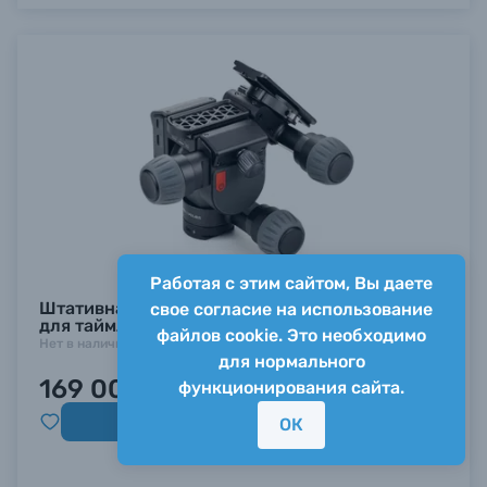
Работая с этим сайтом, Вы даете
Штативная головка Benro BR209 Polaris Astro
свое согласие на использование
для таймлапс- и астрофотографии
файлов cookie. Это необходимо
Нет в наличии
для нормального
169 000 ₽
функционирования сайта.
Заказать
ОК