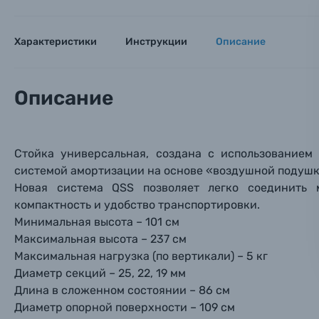
Тема 
Тема 
Тема 
Оставьте
Аксессуары для фото и видеокамер
Вами с 9:
Характеристики
Инструкции
Описание
Оптические приборы
Номер
Номер
Номер
Имя*
Описание
Электроника
Ваш в
Ваш в
Ваш в
Номер т
Материалы
Стойка универсальная, создана с использование
системой амортизации на основе «воздушной подушк
Нажимая
Новая система QSS позволяет легко соединить 
Осветительное оборудование
компактность и удобство транспортировки.
Минимальная высота – 101 см
Фоторамки
Максимальная высота – 237 см
Максимальная нагрузка (по вертикали) – 5 кг
Прик
Прик
Прик
Фотоальбомы
Диаметр секций – 25, 22, 19 мм
Длина в сложенном состоянии – 86 см
Нажи
Нажи
Нажи
Диаметр опорной поверхности – 109 см
Книги о фотографии, альбомы известных фот