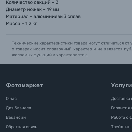
Количество секций – 3
Диаметр ножек – 19 мм
Солнцезащитные очки
Материал – алюминиевый сплав
Масса – 1,2 кг
Б/У фототехника (Комиссионные товары)
Технические характеристики товара могут отличаться от 
Уценённые товары
о товарах носит справочный характер и не является пуб
желаемых функций и характеристик.
Фотомаркет
Услуги
О нас
Доставка 
Для бизнеса
Гарантия 
Вакансии
Работа с 
Обратная связь
Трейд-ин