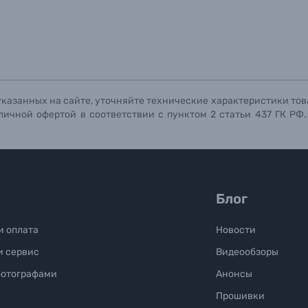
Отправить вопрос
Отправить вопрос
Отправить вопрос
указанных на сайте, уточняйте технические характеристики тов
личной офертой в соответствии с пунктом 2 статьи 437 ГК РФ
Блог
и оплата
Новости
и сервис
Видеообзоры
фотографами
Анонсы
Прошивки