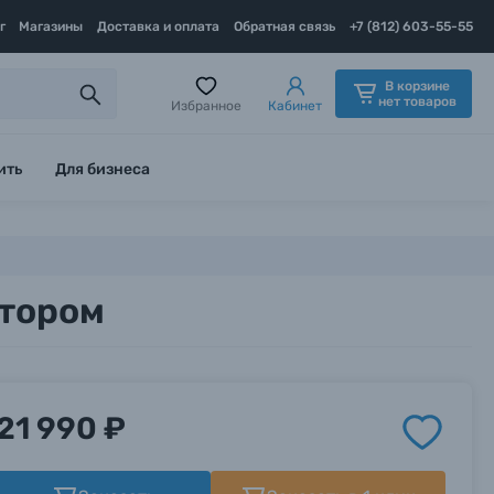
г
Магазины
Доставка и оплата
Обратная связь
+7 (812) 603-55-55
В корзине
нет товаров
Избранное
Кабинет
ить
Для бизнеса
атором
21 990 ₽