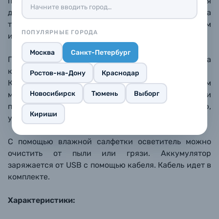
прибор в следующий режим. Используется для
дополнительного или бокового освещения, когда
требуется сделать selfie или более ярким
ПОПУЛЯРНЫЕ ГОРОДА
изображение.
Москва
Санкт-Петербург
Пригодится при фото- и видеосъемках в клубах, на
концертных площадках или вечерней прогулке.
Ростов-на-Дону
Краснодар
Кольцевой осветитель можно закрепить в любом
Новосибирск
Тюмень
Выборг
месте, он также может защитить телефон при
падении. Корпус изготовлен из пластика anti-slip,
Кириши
устойчив к царапинам и загрязнению.
С помощью влажной салфетки осветитель можно
очистить от пыли или грязи. Аккумулятор
заряжается от USB с помощью кабеля. Кабель идет в
комплекте.
Характеристики: