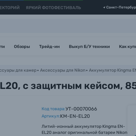
ЕКТОРИЙ
ЯРКИЙ ФОТОФЕСТИВАЛЬ
Санкт-Петербур
ти
Обзоры
Трейд-ин
Выкуп Б/У техники
Как куп
ссуары для камер
Аксессуары для Nikon
Аккумулятор Kingma E
L20, с защитным кейсом, 8
УТ-00070066
Код товара:
KM-EN-EL20
Артикул:
Литий-ионный аккумулятор Kingma EN-
EL20 аналог оригинальной батареи Nikon