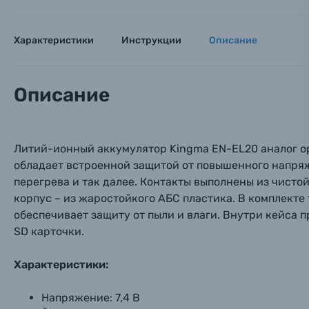
Оставьте
Аксессуары для фото и видеокамер
Вами с 9:
Характеристики
Инструкции
Описание
Оптические приборы
Номер
Номер
Номер
Имя*
Электроника
Описание
Ваш в
Ваш в
Ваш в
Номер т
Материалы
Литий-ионный аккумулятор Kingma EN-EL20 аналог ор
Нажимая
обладает встроенной защитой от повышенного напряж
Осветительное оборудование
перегрева и так далее. Контакты выполнены из чисто
корпус – из жаростойкого АБС пластика. В комплекте
Фоторамки
обеспечивает защиту от пыли и влаги. Внутри кейса п
SD карточки.
Прик
Прик
Прик
Фотоальбомы
Характеристики:
Нажи
Нажи
Нажи
Книги о фотографии, альбомы известных фот
Напряжение: 7,4 В