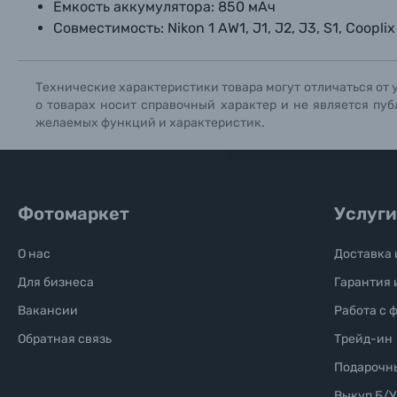
Ёмкость аккумулятора: 850 мАч
Солнцезащитные очки
Совместимость: Nikon 1 AW1, J1, J2, J3, S1, Cooplix
Б/У фототехника (Комиссионные товары)
Технические характеристики товара могут отличаться от 
о товарах носит справочный характер и не является пуб
Уценённые товары
желаемых функций и характеристик.
Фотомаркет
Услуги
О нас
Доставка 
Для бизнеса
Гарантия 
Вакансии
Работа с 
Обратная связь
Трейд-ин
Подарочн
Выкуп Б/У