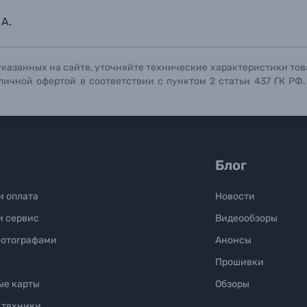
Отправить вопрос
Отправить вопрос
Отправить вопрос
 A.
указанных на сайте, уточняйте технические характеристики тов
личной офертой в соответствии с пунктом 2 статьи 437 ГК РФ
Блог
и оплата
Новости
и сервис
Видеообзоры
фотографами
Анонсы
Прошивки
ые карты
Обзоры
 техники