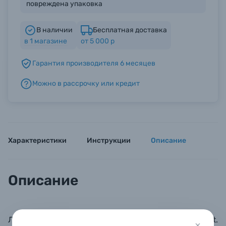
повреждена упаковка
Б/У фототехника (Комиссионные товары)
В наличии
Бесплатная доставка
в
1
магазине
от 5 000 р
Уценённые товары
Гарантия производителя 6 месяцев
Можно в рассрочку или кредит
Характеристики
Инструкции
Описание
Описание
Литий-ионный аккумулятор типа V-mount.