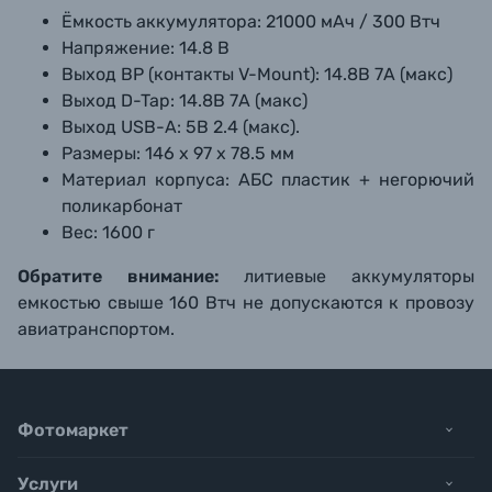
Ёмкость аккумулятора:
 210
00 мАч / 300 Втч
Напряжение:
14.8 В
Выход BP (контакты V-Mount): 14.8В 7А (макс)
Выход D-Tap:
14.8В 7
А (макс)
Выход USB-А:
 5В 2.4 (макс).
Размеры:
146 х 97 х 78.5 мм
Материал корпуса:
АБС пластик + негорючий
поликарбонат
Вес:
 1600
г
Обратите внимание:
литиевые аккумуляторы
емкостью свыше 160 Втч не допускаются к провозу
авиатранспортом.
Фотомаркет
Услуги