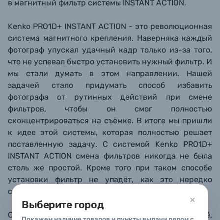
в магнитный фильтр системы
INSTANT ACTION
.
Kenko PRO1D+ INSTANT ACTION - это революционная
система магнитного крепления. Наверняка каждый
фотограф упускал удачный кадр только из-за того,
что не успевал быстро установить нужный фильтр. И
мы стали думать в этом направлении. Нашей
задачей стало придумать способ избавить
фотографа от рутинных действий при смене
фильтров, чтобы он смог полностью
сконцентрироваться на съёмке. В итоге мы пришли
к идее этой системы, которая полностью решает
поставленную задачу. С системой Kenko PRO1D+
INSTANT ACTION смена фильтров никогда не была
столь же простой. Кроме того при таком способе
установки фильтр не упадёт, как это нередко
случается при резьбовом креплении.
Выберите город
Система невероятно проста в использовании. Всё,
Покажем наличие товаров и пункты выдачи рядом с