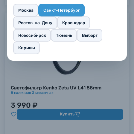
Москва
Санкт-Петербург
Ростов-на-Дону
Краснодар
Новосибирск
Тюмень
Выборг
Кириши
Светофильтр Kenko Zeta UV L41 58mm
В наличии
в
3
магазинах
3 990 ₽
Купить