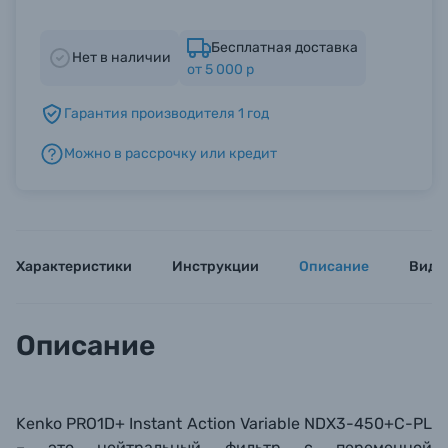
Бесплатная доставка
Б/У фототехника (Комиссионные товары)
Нет в наличии
от 5 000 р
Уценённые товары
Гарантия производителя 1 год
Можно в рассрочку или кредит
Характеристики
Инструкции
Описание
Виде
Описание
Kenko PRO1D+ I
nstant
A
ction
V
ariable
NDX3-450+C-PL
–
это нейтральный фильтр с переменной