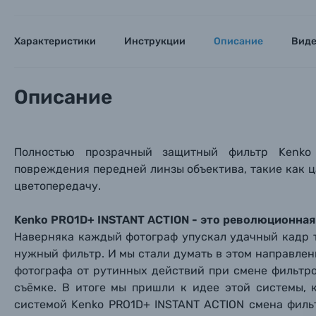
Каталог товаров
Характеристики
Инструкции
Описание
Вид
Цифровые фотоаппараты
Описание
Пленочные фотоаппараты
Фотокамеры моментальной печати
Поя
Поя
Поя
Полностью прозрачный з
ащитный фильтр
Kenko
повреждения передней линзы объектива, такие как ц
Мы пос
Мы пос
Мы пос
Видеокамеры
цветопередачу.
Kenko PRO1D+ INSTANT ACTION - это революционная
Объективы для фотоаппаратов
Имя и
Имя и
Имя и
Наверняка каждый фотограф упускал удачный кадр то
нужный фильтр. И мы стали думать в этом направлен
Заказ 
Вспышки для фотоаппаратов
фотографа от рутинных действий при смене фильтро
Тема 
Тема 
Тема 
съёмке. В итоге мы пришли к идее этой системы, 
Оставьте
системой Kenko PRO1D+ INSTANT ACTION смена фильт
Аксессуары для фото и видеокамер
Вами с 9: