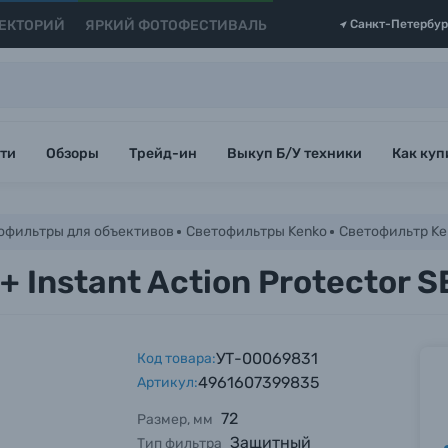
ЕКТОРИЙ
ЯРКИЙ ФОТОФЕСТИВАЛЬ
Санкт-Петербур
ти
Обзоры
Трейд-ин
Выкуп Б/У техники
Как куп
офильтры для объективов
Светофильтры Kenko
Светофильтр Ken
 Instant Action Protector 
УТ-00069831
Код товара:
4961607399835
Артикул:
72
Размер, мм
Защитный
Тип фильтра