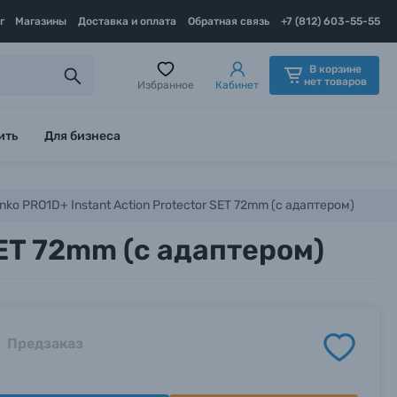
г
Магазины
Доставка и оплата
Обратная связь
+7 (812) 603-55-55
В корзине
нет товаров
Избранное
Кабинет
ить
Для бизнеса
ko PRO1D+ Instant Action Protector SET 72mm (с адаптером)
SET 72mm (с адаптером)
Предзаказ