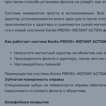
при таком способе установки фильтр не упадёт, как э
Оптические приборы
Номер
Номер
Номер
Система невероятно проста в использовании. Всё,
Имя*
адаптер устанавливается всего один раз и после это
Электроника
прислоняются к адаптеру и сцепляются силой магнит
что с новой системой Kenko PRO1D+ INSTANT ACTION ф
Ваш в
Ваш в
Ваш в
Номер т
Материалы
Как работает система Kenko PRO1D+ INSTANT ACTIO
Нажимая
Осветительное оборудование
Накрутите магнитный адаптер на объектив, как 
Присоедините фильтр к адаптеру, после чего он
Фоторамки
Наслаждайтесь съёмкой!
Преимущества системы Kenko PRO1D+ INSTANT ACTIO
Прик
Прик
Прик
Фотоальбомы
Зубчатая поверхность оправы
Нажи
Нажи
Нажи
Специальные зубцы на поверхности оправы обеспеч
Книги о фотографии, альбомы известных фот
накручивать и снимать фильтр с объектива.
Олеофобное покрытие
Солнцезащитные очки