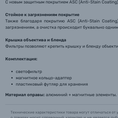
С новым защитным покрытием ASC (Anti-Stain Coating)
Б/У фототехника (Комиссионные товары)
Стойкое к загрязнениям покрытие
Также благодаря покрытию ASC (Anti-Stain Coatin
загрязнениям, а очистка происходит буквально одни
Уценённые товары
Крышка объектива и бленда
Фильтры позволяют крепить крышку и бленду объекти
Комплектация:
светофильтр
магнитное кольцо-адаптер
пластиковый футляр для хранения
Материал оправы:
алюминий + магнитные элементы.
Технические характеристики товара могут отличаться от 
о товарах носит справочный характер и не является пуб