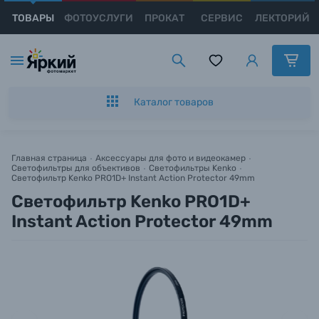
ТОВАРЫ
ФОТОУСЛУГИ
ПРОКАТ
СЕРВИС
ЛЕКТОРИЙ
Каталог товаров
Появились вопросы?
Появились вопросы?
Заказ в 1 клик
Появились вопросы?
Цифровые фотоаппараты
Мы постараемся ответить как можно скорее.
Мы постараемся ответить как можно скорее.
Оставьте Ваш номер телефона для оформления
Мы постараемся ответить как можно скорее.
Пленочные фотоаппараты
заказа и мы свяжемся с Вами с 9:00 до 21:00.
Каталог товаров
Фотокамеры моментальной печати
Имя и Фамилия*
Имя и Фамилия*
Имя и Фамилия*
Имя*
Главная страница
Аксессуары для фото и видеокамер
Светофильтры для объективов
Светофильтры Kenko
Видеокамеры
Светофильтр Kenko PRO1D+ Instant Action Protector 49mm
Тема вопроса*
Тема вопроса*
Тема вопроса*
Светофильтр Kenko PRO1D+
Номер телефона*
Объективы для фотоаппаратов
Instant Action Protector 49mm
Номер телефона*
Номер телефона*
Номер телефона*
Нажимая кнопку «
Оформить заказ
» я даю: Согласие на
обработку
персональных данных.
Вспышки для фотоаппаратов
E-mail*
E-mail*
E-mail*
Аксессуары для фото и видеокамер
Оформить заказ