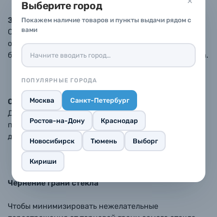
Выберите город
Зубчатая поверхность оправы
Покажем наличие товаров и пункты выдачи рядом с
вами
Специальные зубцы на поверхности оправы
обеспечивают надёжный ухват пальцев и помогают
быстрее накручивать и снимать фильтр с объектива.
ПОПУЛЯРНЫЕ ГОРОДА
Москва
Санкт-Петербург
Оправа с чёрной матовой поверхностью
Для большего подавления нежелательных
Ростов-на-Дону
Краснодар
переотражений от внутренней части оправы, её
делают матовой и покрывают чёрным цветом.
Новосибирск
Тюмень
Выборг
Кириши
Чернение грани стекла
Чтобы минимизировать нежелательные