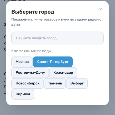
Выберите город
Покажем наличие товаров и пункты выдачи рядом с
Зубчатая поверхность оправы
вами
Специальные зубцы на поверхности оправы
обеспечивают надёжный ухват пальцев и помогают
быстрее накручивать и снимать фильтр с объектива.
ПОПУЛЯРНЫЕ ГОРОДА
Москва
Санкт-Петербург
Ростов-на-Дону
Краснодар
Оправа с чёрной матовой поверхностью
Для лучшего подавления нежелательных
Новосибирск
Тюмень
Выборг
переотражений от внутренней части оправы, её
делают матовой и покрывают чёрным цветом.
Кириши