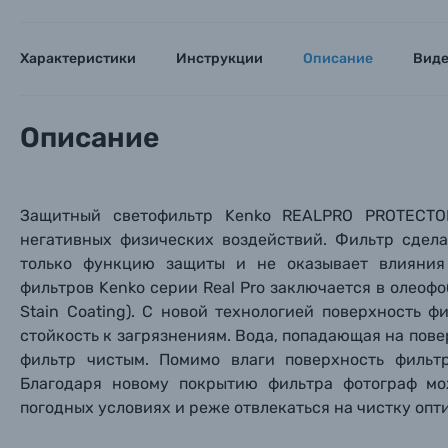
Характеристики
Инструкции
Описание
Вид
Описание
Защитный светофильтр Kenko REALPRO PROTECTO
негативных физических воздействий. Фильтр сдела
только функцию защиты и не оказывает влияни
фильтров Kenko серии R
eal
P
ro
заключается в
олеофо
Stain Coating). С новой технологией поверхность 
стойкость к загрязнениям. Вода, попадающая на повер
Каталог товаров
фильтр чистым. Помимо влаги поверхность фильт
Благодаря новому покрытию фильтра фотограф м
Цифровые фотоаппараты
погодных условиях и реже отвлекаться на чистку опт