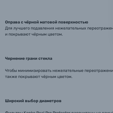
Ваш в
Ваш в
Ваш в
Номер т
Материалы
Нажимая
Осветительное оборудование
Оправа с чёрной матовой поверхностью
Для лучшего подавления нежелательных переотражени
Фоторамки
и покрывают чёрным цветом.
Прик
Прик
Прик
Фотоальбомы
Нажи
Нажи
Нажи
Чернение грани стекла
Книги о фотографии, альбомы известных фот
Чтобы минимизировать нежелательные переотражения 
также покрывают чёрным цветом.
Солнцезащитные очки
Б/У фототехника (Комиссионные товары)
Широкий выбор диаметров
Уценённые товары
Фильтры Kenko Real Pro Protector рассчитаны на сам