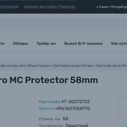
ЕКТОРИЙ
ЯРКИЙ ФОТОФЕСТИВАЛЬ
Санкт-Петербур
ти
Обзоры
Трейд-ин
Выкуп Б/У техники
Как куп
офильтры для объективов
Светофильтры Kenko
Светофильтр Ken
ro MC Protector 58mm
УТ-00072732
Код товара:
4961607058770
Артикул:
58
Размер, мм
Защитный
Тип фильтра