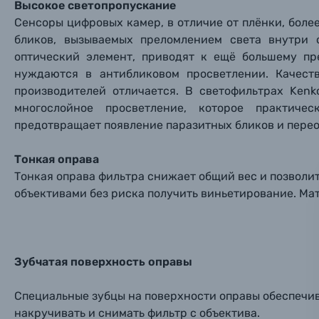
Высокое светопропускание
Пленочные фотоаппараты
Сенсоры цифровых камер, в отличие от плёнки, бол
бликов, вызываемых преломлением света внутри 
Фотокамеры моментальной печати
Поя
Поя
Поя
оптический элемент, приводят к ещё большему п
нуждаются в антибликовом просветлении. Качест
Мы пос
Мы пос
Мы пос
Видеокамеры
производителей отличается. В светофильтрах Ken
многослойное просветление, которое практиче
предотвращает появление паразитных бликов и пере
Объективы для фотоаппаратов
Имя и
Имя и
Имя и
Тонкая оправа
Заказ 
Вспышки для фотоаппаратов
Тонкая оправа фильтра снижает общий вес и позволи
Тема 
Тема 
Тема 
объективами без риска получить виньетирование. Ма
Оставьте
Аксессуары для фото и видеокамер
Вами с 9:
Оптические приборы
Номер
Номер
Номер
Зубчатая поверхность оправы
Имя*
Электроника
Специальные зубцы на поверхности оправы обеспечи
накручивать и снимать фильтр с объектива.