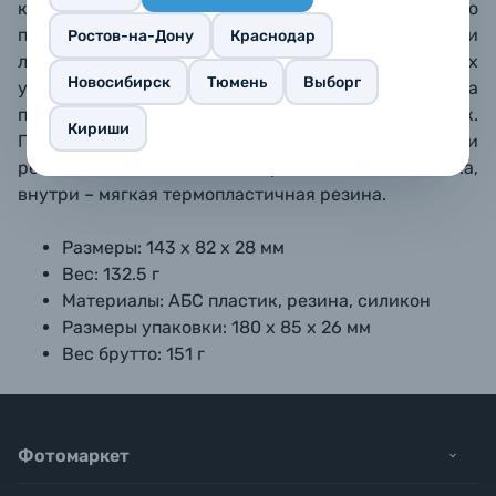
кейс примерно равен среднему смартфону – легко
помещается в карман брюк или куртки. Карточки
Ростов-на-Дону
Краснодар
легко укладываются и извлекаются из специальных
Новосибирск
Тюмень
Выборг
углублений. Рифленая поверхность кейса
предотвращает случайное выскальзывание из рук.
Кириши
Предусмотрена проушина для шнурка или
ремешка. Изготовлен из прочного ABS-пластика,
внутри – мягкая термопластичная резина.
Размеры: 143 х 82 х 28 мм
Вес: 132.5 г
Материалы: АБС пластик, резина, силикон
Размеры упаковки: 180 х 85 х 26 мм
Вес брутто: 151 г
Фотомаркет