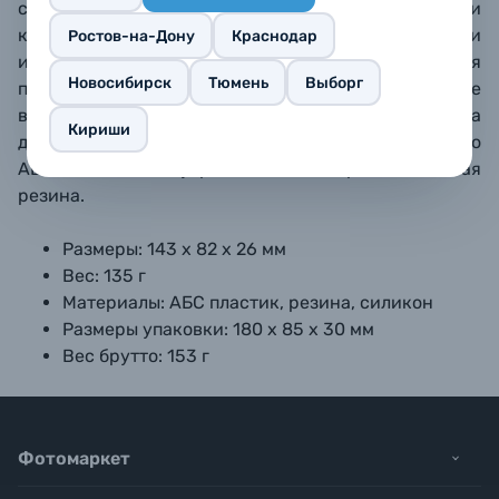
смартфону –
легко помещается в карман брюк или
куртки.
Карточки легко укладываются и
Ростов-на-Дону
Краснодар
извлекаются из специальных углублений.
Рифленая
Новосибирск
Тюмень
Выборг
поверхность кейса предотвращает случайное
выскальзывание из рук.
Предусмотрена проушина
Кириши
для шнурка или ремешка.
Изготовлен из прочного
ABS-пластика, внутри – мягкая
термопластичная
резина.
Размеры: 143 х 82 х 26 мм
Вес: 135 г
Материалы: АБС пластик, резина, силикон
Размеры упаковки: 180 х 85 х 30 мм
Вес брутто: 153 г
Фотомаркет