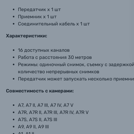
Электроника
Передатчик x 1 шт
Ваш в
Ваш в
Ваш в
Номер т
Приемник x 1 шт
Материалы
Соединительный кабель x 1 шт
Нажимая
Характеристики:
Осветительное оборудование
16 доступных каналов
Фоторамки
Работа с расстояния 30 метров
Режимы: одиночный снимок, съемку с задержкой
Прик
Прик
Прик
Фотоальбомы
количество непрерывных снимков
Передатчик может запускать несколько приемн
Нажи
Нажи
Нажи
Книги о фотографии, альбомы известных фот
Совместимость с камерами:
Солнцезащитные очки
A7, A7 II, A7 III, A7 IV, A7 V
A7R, A7R II, A7R III, A7R IV, A7R V
A7S, A7S II, A7S III
Б/У фототехника (Комиссионные товары)
A9, A9 II, A9 III
A1, A1 II