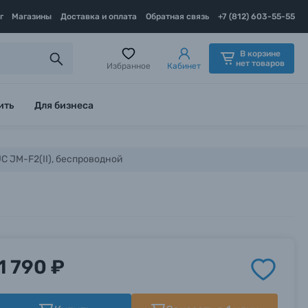
г
Магазины
Доставка и оплата
Обратная связь
+7 (812) 603-55-55
В корзине
нет товаров
Избранное
Кабинет
ить
Для бизнеса
C JM-F2(II), беспроводной
1 790 ₽