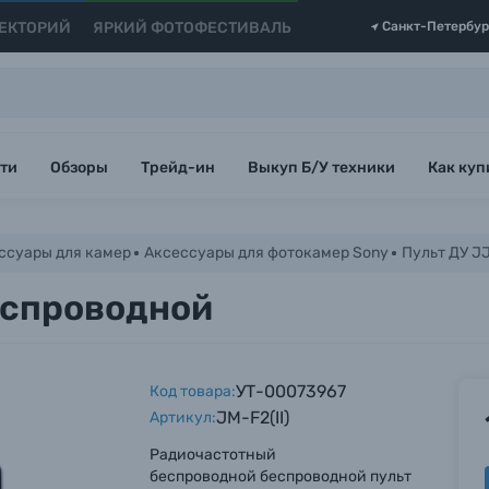
ЕКТОРИЙ
ЯРКИЙ ФОТОФЕСТИВАЛЬ
Санкт-Петербур
ти
Обзоры
Трейд-ин
Выкуп Б/У техники
Как куп
ссуары для камер
Аксессуары для фотокамер Sony
Пульт ДУ JJ
беспроводной
УТ-00073967
Код товара:
JM-F2(II)
Артикул:
Радиочастотный
беспроводной беспроводной пульт