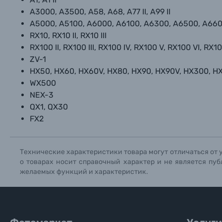
Уценённые товары
A3000, A3500, A58, A68, A77 II, A99 II
A5000, A5100, A6000, A6100, A6300, A6500, A66
RX10, RX10 II, RX10 III
RX100 II, RX100 III, RX100 IV, RX100 V, RX100 VI, RX10
ZV-1
HX50, HX60, HX60V, HX80, HX90, HX90V, HX300, H
WX500
NEX-3
QX1, QX30
FX2
Технические характеристики товара могут отличаться от 
о товарах носит справочный характер и не является пуб
желаемых функций и характеристик.