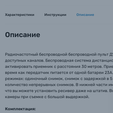
Пленочные фотоаппараты
Характеристики
Инструкции
Описание
Фотокамеры моментальной печати
Поя
Поя
Поя
Описание
Мы пос
Мы пос
Мы пос
Видеокамеры
Радиочастотный беспроводной беспроводной пульт ДУ.
Объективы для фотоаппаратов
доступных каналов. Беспроводная система дистанци
Имя и
Имя и
Имя и
активировать приемник с расстояния 30 метров. Прие
Заказ 
Вспышки для фотоаппаратов
время как передатчик питается от одной батареи 23A
Тема 
Тема 
Тема 
режимах: одиночный снимок, снимок с задержкой в 5
Оставьте
количество непрерывных снимков. В нижней части име
Аксессуары для фото и видеокамер
Вами с 9:
что вы можете установить ресивер даже на штатив. 
камеры при съемке с большой выдержкой.
Оптические приборы
Номер
Номер
Номер
Имя*
Комплектация: