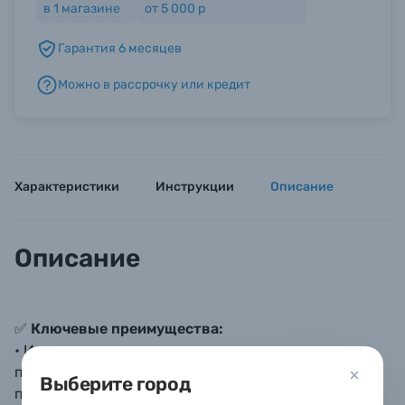
в
1
магазине
от 5 000 р
Гарантия 6 месяцев
Б/У фототехника (Комиссионные товары)
Можно в рассрочку или кредит
Уценённые товары
Характеристики
Инструкции
Описание
Описание
✅
Ключевые преимущества:
• Изготовлен из высококачественного
поликарбоната, отличающегося повышенной
Выберите город
прочностью и износостойкостью, что делает его