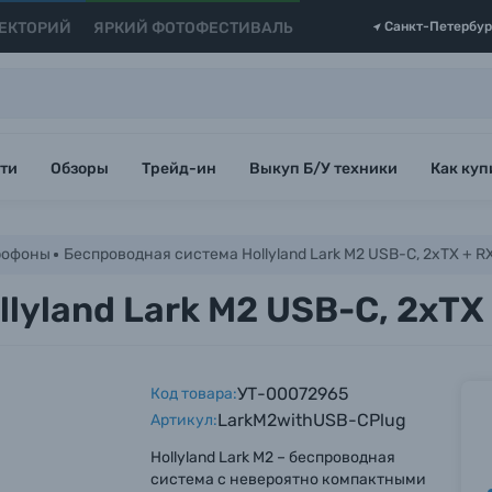
ЕКТОРИЙ
ЯРКИЙ ФОТОФЕСТИВАЛЬ
Санкт-Петербур
ти
Обзоры
Трейд-ин
Выкуп Б/У техники
Как куп
рофоны
Беспроводная система Hollyland Lark M2 USB-C, 2хTX + R
lyland Lark M2 USB-C, 2хTX
УТ-00072965
Код товара:
LarkM2withUSB-CPlug
Артикул:
Hollyland Lark M2 – беспроводная
система с невероятно компактными