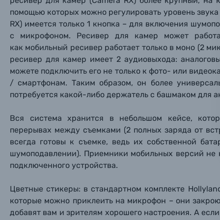
ресивер для камер (
Camera RX
) более крупный, на 
помощью которых можно регулировать уровень звука 
Оптические приборы
Номер
Номер
Номер
RX
) имеется только 1 кнопка – для включения шумо
Имя*
с микрофоном. Ресивер для камер может работ
Электроника
как мобильный ресивер работает только в моно (2 мик
ресивер для камер имеет 2 аудиовыхода: аналогов
Ваш в
Ваш в
Ваш в
Номер т
можете подключить его не только к фото- или видеок
Материалы
/ смартфонам. Таким образом, он более универсал
Нажимая
потребуется какой-либо держатель с башмаком для а
Осветительное оборудование
Вся система хранится в небольшом кейсе, кото
Фоторамки
перерывах между съемками (2 полных заряда от вст
всегда готовы к съемке, ведь их собственной бат
Прик
Прик
Прик
шумоподавлении). Приемники мобильных версий не 
Фотоальбомы
подключенного устройства.
Нажи
Нажи
Нажи
Книги о фотографии, альбомы известных фот
Цветные стикеры: в стандартном комплекте Hollylan
которые можно приклеить на микрофон – они закроют
Солнцезащитные очки
добавят вам и зрителям хорошего настроения. А если 