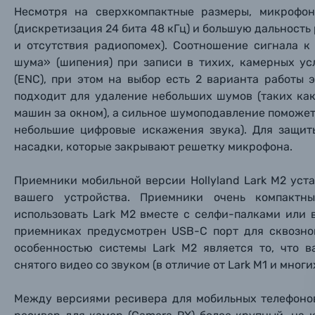
Несмотря на сверхкомпактные размеры, микрофон
Каталог товаров
(дискретизация 24 бита 48 кГц) и большую дальность
и отсутствия радиопомех). Соотношение сигнала к
Цифровые фотоаппараты
шума» (шипения) при записи в тихих, камерных у
(ENC), при этом на выбор есть 2 варианта работы
подходит для удаление небольших шумов (таких ка
Пленочные фотоаппараты
машин за окном), а сильное шумоподавление поможет
небольшие цифровые искажения звука). Для защит
Фотокамеры моментальной печати
Поя
Поя
Поя
насадки, которые закрывают решетку микрофона.
Мы пос
Мы пос
Мы пос
Видеокамеры
Приемники мобильной версии Hollyland Lark M2 уст
вашего устройства. Приемники очень компактн
использовать
Lark M2 вместе с селфи-палками или 
Объективы для фотоаппаратов
Имя и
Имя и
Имя и
приемниках предусмотрен USB-C порт для сквозно
особенностью системы Lark M2 является то, что
Заказ 
Вспышки для фотоаппаратов
снятого видео со звуком (в отличие от Lark M1 и многи
Тема 
Тема 
Тема 
Оставьте
Аксессуары для фото и видеокамер
Между версиями ресивера для мобильных телефонов
Вами с 9: