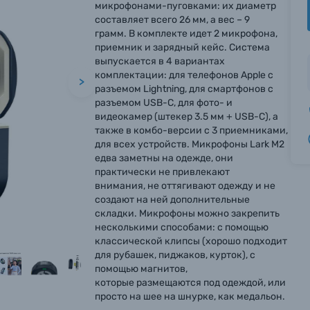
микрофонами-пуговками: их диаметр
составляет всего 26 мм, а вес – 9
грамм. В комплекте идет 2 микрофона,
приемник и зарядный кейс. Система
выпускается в 4 вариантах
комплектации: для телефонов Apple c
>
разъемом Lightning, для смартфонов с
разъемом USB-C, для фото- и
видеокамер (штекер 3.5 мм + USB-C), а
также в комбо-версии с 3 приемниками,
для всех устройств. Микрофоны Lark M2
едва заметны на одежде, они
практически не привлекают
внимания, не оттягивают одежду и не
создают на ней дополнительные
складки. Микрофоны можно закрепить
несколькими способами: с помощью
классической клипсы (хорошо подходит
для рубашек, пиджаков, курток), с
помощью магнитов,
которые размещаются под одеждой, или
просто на шее на шнурке, как медальон.