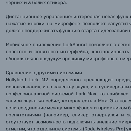
черных и 3 белых стикера.
Б/У фототехника (Комиссионные товары)
Дистанционное управление: интересная новая функ
нажатие кнопки на микрофоне позволяет запустить
Уценённые товары
должен поддерживать функцию старта видеозаписи н
Мобильное приложение LarkSound позволяет с легк
простого и понятного интерфейса, контролировать
обновлять «по воздуху» прошивку микрофонов по мер
Сравнение с другими системами
Hollyland Lark M2 определенно превосходит преды
использования, и по качеству звука, и по универсальн
профессиональной системой Lark Max, то наиболее
записи звука «в себя», которая есть в Max. Эта по
если соединение между микрофоном и приемником б
препятствиями (например, спикер отвернулся и 
отсутствует возможность подключить внешние мик
отметим, что отдельные системы (Rode Wireless Pro) 