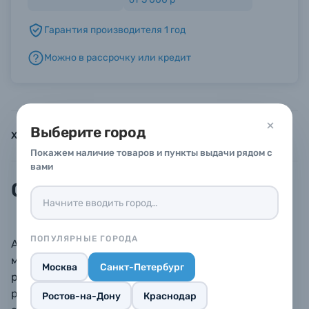
Гарантия производителя 1 год
Б/У фототехника (Комиссионные товары)
Можно в рассрочку или кредит
Уценённые товары
Выберите город
Характеристики
Инструкции
Описание
Покажем наличие товаров и пункты выдачи рядом с
вами
Описание
ПОПУЛЯРНЫЕ ГОРОДА
Аккумулятор GreenBean NP-F750 емкостью 6700
мАч для использования с
Москва
Санкт-Петербург
различными устройствами: осветителями,
рекордерами, видеокамерами и так далее. Данный
Ростов-на-Дону
Краснодар