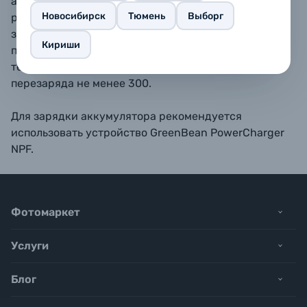
аккумулятор защищен от перезаряда, глубокого
Новосибирск
Тюмень
Выборг
разряда, перегрузки по току или короткого
замыкания благодаря встроенному контроллеру
Кириши
питания. Способен работать в диапазоне
температур от -20 до +60°С. Количество циклов
перезаряда не менее 300.
Для зарядки аккумулятора рекомендуется
использовать устройство GreenBean PowerCharger
NPF.
Фотомаркет
Услуги
Блог