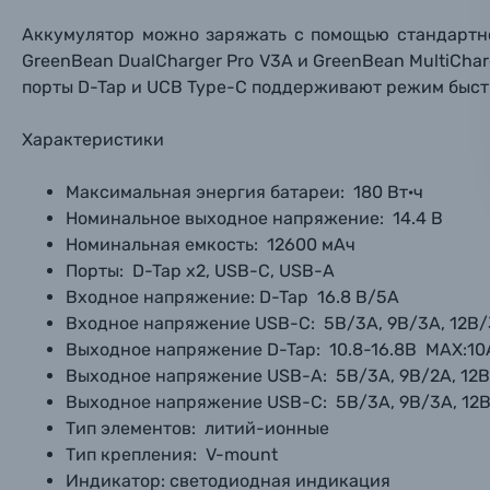
Материалы
Аккумулятор можно заряжать с помощью стандартно
GreenBean DualCharger Pro V3A и GreenBean MultiChar
Нажимая
Осветительное оборудование
порты D-Tap и UCB Type-C поддерживают режим быстро
Фоторамки
Характеристики
Прик
Прик
Прик
Максимальная энергия батареи:
180 Вт·ч
Фотоальбомы
Номинальное выходное напряжение:
14.4 В
Нажи
Нажи
Нажи
Номинальная емкость:
12600 мАч
Книги о фотографии, альбомы известных фот
Порты:
D-Tap х2, USB-С, USB-A
Входное напряжение: D-Tap
16.8 В/5А
Входное напряжение USB-С:
5В/3A, 9В/3A, 12В
Солнцезащитные очки
Выходное напряжение D-Tap:
10.8-16.8В MAX:10
Выходное напряжение USB-А:
5В/3A, 9В/2A, 12В
Б/У фототехника (Комиссионные товары)
Выходное напряжение USB-С:
5В/3A, 9В/3A, 12
Тип элементов:
литий-ионные
Уценённые товары
Тип крепления:
V-mount
Индикатор: светодиодная индикация