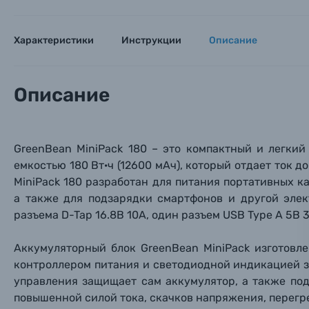
Пленочные фотоаппараты
Характеристики
Инструкции
Описание
Фотокамеры моментальной печати
Поя
Поя
Поя
Мы пос
Мы пос
Мы пос
Видеокамеры
Описание
Объективы для фотоаппаратов
Имя и
Имя и
Имя и
GreenBean MiniPack 180 – это компактный и легки
Заказ 
Вспышки для фотоаппаратов
емкостью 180 Вт·ч (12
600 мАч), который отдает ток д
Тема 
Тема 
Тема 
MiniPack 180 разработан для питания портативных к
Оставьте
а также для подзарядки смарт
фонов и
другой элек
Аксессуары для фото и видеокамер
Вами с 9:
разъема D-Tap
16.8
В 10
A, один разъем USB Type А
5В 3
Оптические приборы
Номер
Номер
Номер
Аккумуляторный блок GreenBean MiniPack изготовл
Имя*
контроллером питания и светодиодной индикацией з
Электроника
управления защищает сам аккумулятор, а также по
повышенной силой тока, скачков напряжения, перегр
Ваш в
Ваш в
Ваш в
Номер т