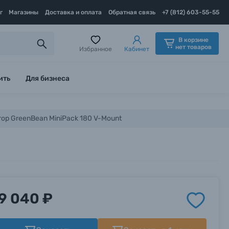
г
Магазины
Доставка и оплата
Обратная связь
+7 (812) 603-55-55
В корзине
нет товаров
Избранное
Кабинет
ить
Для бизнеса
ор GreenBean MiniPack 180 V-Mount
9 040 ₽