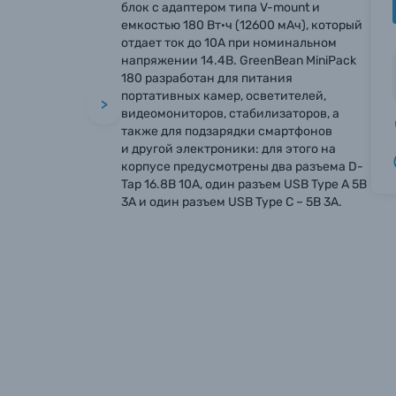
блок с адаптером типа V-mount и
емкостью 180 Вт·ч (12600 мАч), который
отдает ток до 10А при номинальном
напряжении 14.4В. GreenBean MiniPack
180 разработан для питания
портативных камер, осветителей,
>
видеомониторов, стабилизаторов, а
также для подзарядки смартфонов
и другой электроники: для этого на
корпусе предусмотрены два разъема D-
Tap 16.8В 10A, один разъем USB Type А 5В
3А и один разъем USB Type C – 5В 3А.