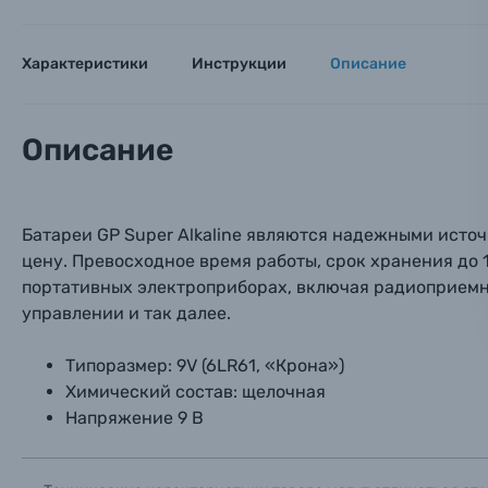
Оптические приборы
Номер
Номер
Номер
Имя*
Характеристики
Инструкции
Описание
Электроника
Ваш в
Ваш в
Ваш в
Номер т
Описание
Материалы
Нажимая
Осветительное оборудование
Батареи GP Super Alkaline являются надежными исто
цену. Превосходное время работы, срок хранения до 1
Фоторамки
портативных электроприборах, включая радиоприемн
управлении и так далее.
Прик
Прик
Прик
Фотоальбомы
Типоразмер: 9V (6LR61, «Крона»)
Нажи
Нажи
Нажи
Химический состав: щелочная
Книги о фотографии, альбомы известных фот
Напряжение 9 В
Солнцезащитные очки