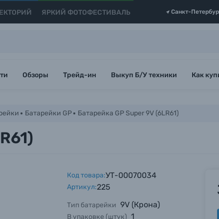
ЕКТОРИЙ
ЯРКИЙ ФОТОФЕСТИВАЛЬ
Санкт-Петербур
ти
Обзоры
Трейд-ин
Выкуп Б/У техники
Как куп
рейки
Батарейки GP
Батарейка GP Super 9V (6LR61)
R61)
УТ-00070034
Код товара:
225
Артикул:
9V (Крона)
Тип батарейки
1
В упаковке (штук)