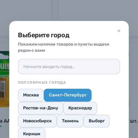
 Фамилия*
 Фамилия*
 Фамилия*
Выберите город
вопроса*
вопроса*
вопроса*
Покажем наличие товаров и пункты выдачи
рядом с вами
 телефона*
 телефона*
 телефона*
E-mail*
E-mail*
E-mail*
ПОПУЛЯРНЫЕ ГОРОДА
опрос*
опрос*
опрос*
Москва
Санкт-Петербург
Ростов-на-Дону
Краснодар
a AAA, 2 шт.
Батарейки GP Ultra AAA, 4 шт.
Новосибирск
Тюмень
Выборг
х
В наличии
в
24
магазинах
Кириши