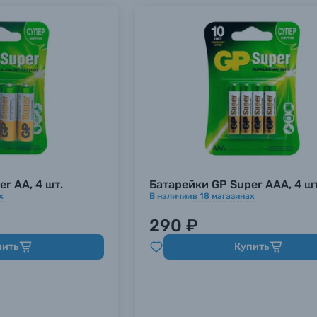
r AA, 4 шт.
Батарейки GP Super AAA, 4 шт
х
В наличии
в
18
магазинах
290 ₽
пить
Купить