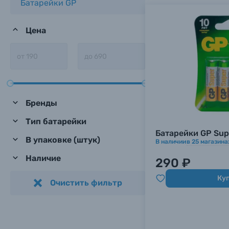
Батарейки GP
Цена
Бренды
Тип батарейки
Батарейки GP Supe
В упаковке (штук)
В наличии
в
25
магазина
Наличие
290 ₽
Ку
Очистить фильтр