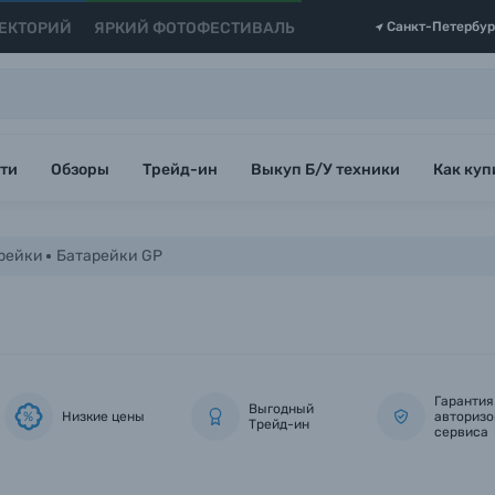
ЕКТОРИЙ
ЯРКИЙ ФОТОФЕСТИВАЛЬ
Санкт-Петербур
ти
Обзоры
Трейд-ин
Выкуп Б/У техники
Как куп
рейки
Батарейки GP
Гарантия
Выгодный
Низкие цены
авторизо
%
Трейд-ин
сервиса