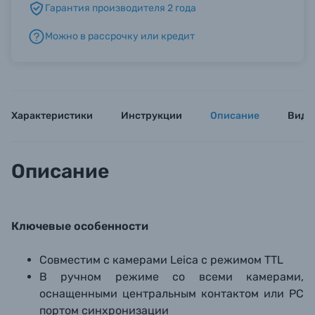
Гарантия производителя 2 года
Можно в рассрочку или кредит
Б/У фототехника (Комиссионные товары)
Уценённые товары
Характеристики
Инструкции
Описание
Виде
Описание
Ключевые особенности
Совместим с камерами Leica с режимом TTL
В ручном режиме со всеми камерами,
оснащенными центральным контактом или PC
портом синхронизации