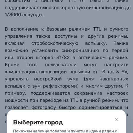
совместим с системой TTL от Leica, а также
поддерживает высокоскоростную синхронизацию до
1/8000 секунды.
В дополнение к базовым режимам TTL и ручного
управления также доступны и другие режимы,
включая стробоскопическую вспышку. Также
возможно установить синхронизацию по первой
или второй шторке S1/S2 в оптическом режиме.
Кроме того, пользователи могут настроить
компенсацию экспозиции вспышки от -3 до 3 EV,
управлять настройкой зума (для накамерных
вспышек с зум-рефлекторами) и многим другим. К
примеру, поддерживается сохранение настроек
мощности при переходе из TTL в ручной режим, что
позволяет фотографу быстро сориентироваться и
внести свои изменения вместо долгого подбора
Выберите город
подходящей мощности наобум.
Покажем наличие товаров и пункты выдачи рядом с