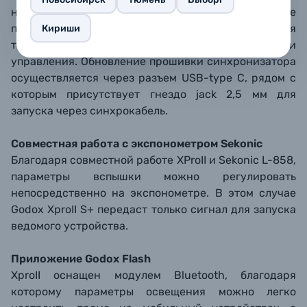
настройки. На панели управления также
присутствует кнопка «Тест/Спуск затвора» для
Кириши
тестового запуска и другие кнопки
управления. Обновление прошивки синхронизатора
осуществляется через разъем USB-type С, рядом с
которым присутствует гнездо jack 2,5 мм для
запуска через синхрокабель.
Совместная работа с экспонометром Sekonic
Благодаря совместной работе XProII и Sekonic L-858,
параметры вспышки можно регулировать
непосредственно на экспонометре. В этом случае
Godox XproII S+ передаст только сигнал для запуска
ведомого устройства.
Приложение Godox Flash
XproII оснащен модулем Bluetooth, благодаря
которому параметры освещения можно легко