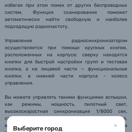
избегая при этом помех от других беспроводных
систем. Функция сканирования поможет
автоматически найти свободную и наиболее
подходящую радиочастоту.
Управление радиосинхронизатором
осуществляется при помощи крупных кнопок,
расположенных на корпусе: сверху находятся
кнопки для быстрой настройки групп и тестовая
кнопка, а на лицевой части — функциональные
кнопки, в нижней части корпуса - колесо
управления.
Вы можете управлять такими функциями вспышки,
как режимы, мощность, пилотный свет,
высокоскоростная синхронизация 1/8000 сек,
срабатывание по передней или задней шторке,
включение и выключение звукового сигнала
Выберите город