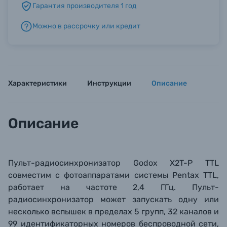
Гарантия производителя 1 год
Можно в рассрочку или кредит
Б/У фототехника (Комиссионные товары)
Уценённые товары
Характеристики
Инструкции
Описание
Описание
Пульт-радиосинхронизатор Godox X2T-P TTL
совместим с фотоаппаратами системы Pentax TTL,
работает на частоте 2,4 ГГц. Пульт-
радиосинхронизатор может запускать одну или
несколько вспышек в пределах 5 групп, 32 каналов и
99 идентификаторных номеров беспроводной сети,