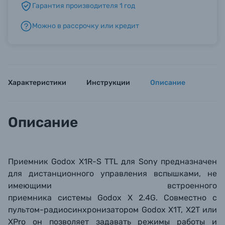
Гарантия производителя 1 год
Можно в рассрочку или кредит
Б/У фототехника (Комиссионные товары)
Уценённые товары
Характеристики
Инструкции
Описание
Описание
Приемник Godox X1R-S TTL для Sony предназначен
для дистанционного управления вспышками, не
имеющими встроенного
приемника системы Godox X 2.4G. Совместно с
пультом-радиосинхронизатором Godox X1T, X2T или
XPro
он позволяет задавать режимы работы и