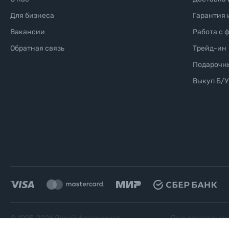
Для бизнеса
Гарантия 
Вакансии
Работа с 
Обратная связь
Трейд-ин
Подарочн
Выкуп Б/У
© 1995-
2026
Яркий фотомаркет
Пользовательск
("Яркий Мир")
соглашение