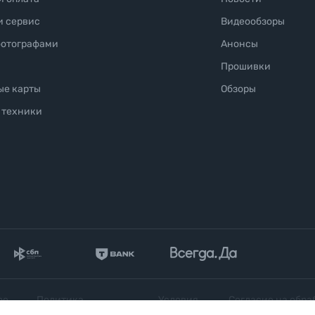
и сервис
Видеообзоры
фотографами
Анонсы
Прошивки
ые карты
Обзоры
 техники
ое
Политика
Условия
Согласие на обра
конфиденциальности
продажи
персональных да