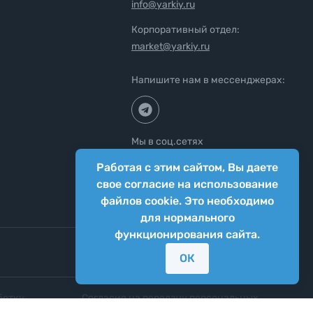
info@yarkiy.ru
Корпоративный отдел:
market@yarkiy.ru
Напишите нам в мессенджерах:
Мы в соц.сетях
Работая с этим сайтом, Вы даете
свое согласие на использование
файлов cookie. Это необходимо
для нормального
функционирования сайта.
ОК
ботку
Согласие на передачу персональных
нных
данных третьим лицам