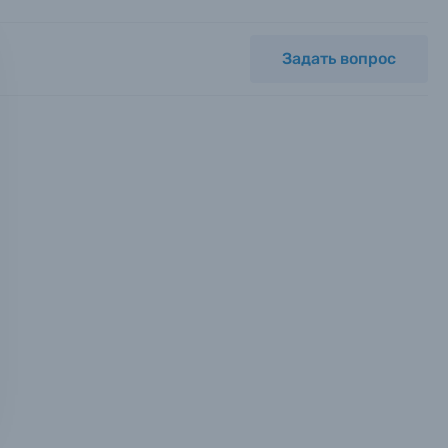
Задать вопрос
мся с
ных.