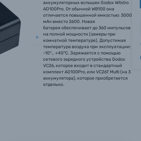
аккумуляторных вспышек Godox Witstro
AD100Pro. От обычной WB100 она
отличается повышенной емкостью: 3000
мАч вместо 2600. Новая
батарея обеспечивает до 360 импульсов
на полной мощности (замеры при
>
комнатной температуре). Допустимая
температура воздуха при эксплуатации:
-10°… +40°С. Заряжается с помощью
сетевого зарядного устройства Godox
VC26, которое входит в стандартный
комплект AD100Pro, или VC26T Multi (на 3
аккумулятора), которое приобретается
отдельно.
вились вопросы?
вились вопросы?
вились вопросы?
тараемся ответить как можно скорее.
тараемся ответить как можно скорее.
тараемся ответить как можно скорее.
 Фамилия*
 Фамилия*
 Фамилия*