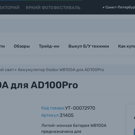
ЕКТОРИЙ
ЯРКИЙ ФОТОФЕСТИВАЛЬ
Санкт-Петербур
ти
Обзоры
Трейд-ин
Выкуп Б/У техники
Как куп
й свет
Аккумулятор Godox WB100A для AD100Pro
A для AD100Pro
УТ-00072970
Код товара:
31405
Артикул:
Литий-ионная батарея WB100A
предназначена для