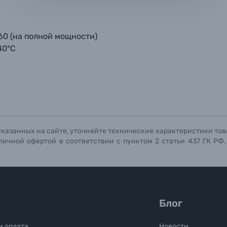
мая кнопку «
мая кнопку «
мая кнопку «
Отправить вопрос
Отправить вопрос
Отправить вопрос
» я даю: Согласие на
» я даю: Согласие на
» я даю: Согласие на
обработку персональны
обработку персональны
обработку персональны
ографов
60 (на полной мощности)
Отправить вопрос
Отправить вопрос
Отправить вопрос
40°С
указанных на сайте, уточняйте технические характеристики тов
личной офертой в соответствии с пунктом 2 статьи 437 ГК РФ
Блог
и оплата
Новости