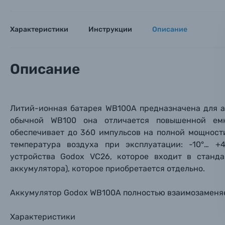
Заказ 
Вспышки для фотоаппаратов
Характеристики
Инструкции
Описание
Тема 
Тема 
Тема 
Оставьте
Аксессуары для фото и видеокамер
Вами с 9:
Описание
Оптические приборы
Номер
Номер
Номер
Имя*
Электроника
Литий-ионная батарея WB100A предназначена для а
обычной WB100 она отличается повышенной ем
Ваш в
Ваш в
Ваш в
Номер т
обеспечивает до 360 импульсов на полной мощност
Материалы
температура воздуха при эксплуатации: -10°… +
Нажимая
устройства Godox VC26, которое входит в станда
Осветительное оборудование
аккумулятора), которое приобретается отдельно.
Фоторамки
Аккумулятор Godox WB100A полностью взаимозаменяем
Прик
Прик
Прик
Характеристики
Фотоальбомы