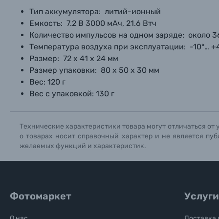
Нажи
Нажи
Нажи
Тип аккумулятора:
литий-ионный
Книги о фотографии, альбомы известных фот
Емкость:
7.2 В 3000 мАч, 21.6 Втч
Количество импульсов на одном заряде:
около 3
Температура воздуха при эксплуатации:
-10°… +
Солнцезащитные очки
Размер:
72 х 41 х 24 мм
Размер упаковки:
80 х 50 х 30 мм
Б/У фототехника (Комиссионные товары)
Вес: 120 г
Вес с упаковкой: 130 г
Уценённые товары
Технические характеристики товара могут отличаться от 
о товарах носит справочный характер и не является пуб
желаемых функций и характеристик.
Фотомаркет
Услуги
О нас
Доставка 